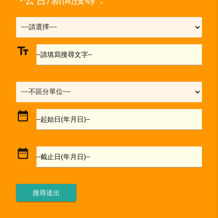
text_fields
--請填寫搜尋文字--
date_range
--起始日(年月日)--
date_range
--截止日(年月日)--