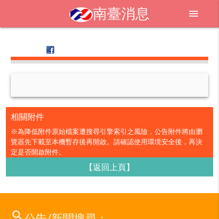
南臺消息
menu
相關附件
※為降低附件原始檔案遭搜尋引擎索引之風險，公告附件將由瀏
覽器先下載至本機暫存後再開啟。請確認使用環境安全後，再決
定是否開啟附件。
【返回上頁】
search
公告/新聞搜尋：