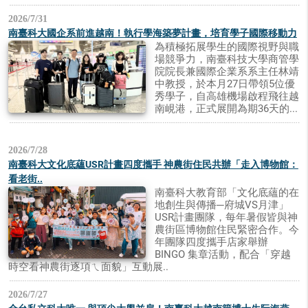
2026/7/31
南臺科大國企系前進越南！執行學海築夢計畫，培育學子國際移動力
為積極拓展學生的國際視野與職
場競爭力，南臺科技大學商管學
院院長兼國際企業系系主任林靖
中教授，於本月27日帶領5位優
秀學子，自高雄機場啟程飛往越
南峴港，正式展開為期36天的...
2026/7/28
南臺科大文化底蘊USR計畫四度攜手 神農街住民共辦「走入博物館：
看老街..
南臺科大教育部「文化底蘊的在
地創生與傳播─府城VS月津」
USR計畫團隊，每年暑假皆與神
農街區博物館住民緊密合作。今
年團隊四度攜手店家舉辦
BINGO 集章活動，配合「穿越
時空看神農街逐項ㄟ面貌」互動展..
2026/7/27