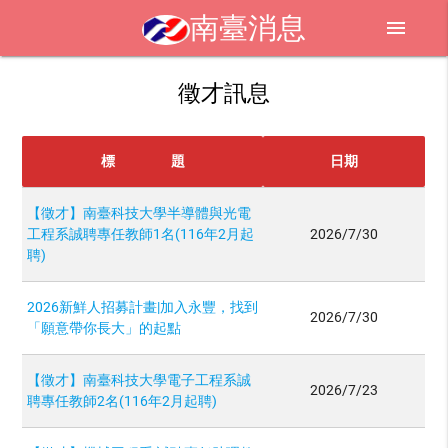
南臺消息
menu
徵才訊息
標 題
日期
【徵才】南臺科技大學半導體與光電
工程系誠聘專任教師1名(116年2月起
2026/7/30
聘)
2026新鮮人招募計畫|加入永豐，找到
2026/7/30
「願意帶你長大」的起點
【徵才】南臺科技大學電子工程系誠
2026/7/23
聘專任教師2名(116年2月起聘)