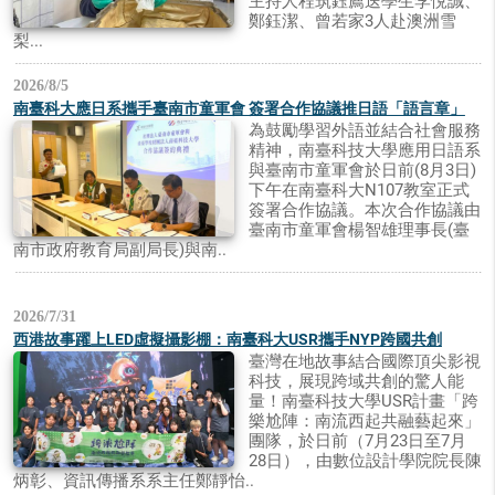
主持人程筑鈺薦送學生李悅誠、
鄭鈺潔、曾若家3人赴澳洲雪
梨...
2026/8/5
南臺科大應日系攜手臺南市童軍會 簽署合作協議推日語「語言章」
為鼓勵學習外語並結合社會服務
精神，南臺科技大學應用日語系
與臺南市童軍會於日前(8月3日)
下午在南臺科大N107教室正式
簽署合作協議。本次合作協議由
臺南市童軍會楊智雄理事長(臺
南市政府教育局副局長)與南..
2026/7/31
西港故事躍上LED虛擬攝影棚：南臺科大USR攜手NYP跨國共創
臺灣在地故事結合國際頂尖影視
科技，展現跨域共創的驚人能
量！南臺科技大學USR計畫「跨
樂尬陣：南流西起共融藝起來」
團隊，於日前（7月23日至7月
28日），由數位設計學院院長陳
炳彰、資訊傳播系系主任鄭靜怡..