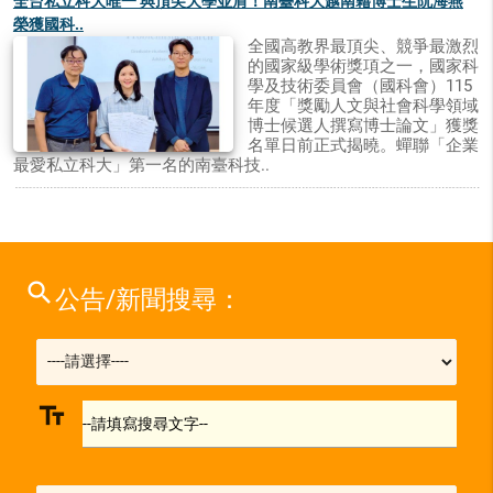
全台私立科大唯一 與頂尖大學並肩！南臺科大越南籍博士生阮海燕
榮獲國科..
全國高教界最頂尖、競爭最激烈
的國家級學術獎項之一，國家科
學及技術委員會（國科會）115
年度「獎勵人文與社會科學領域
博士候選人撰寫博士論文」獲獎
名單日前正式揭曉。蟬聯「企業
最愛私立科大」第一名的南臺科技..
search
公告/新聞搜尋：
text_fields
--請填寫搜尋文字--