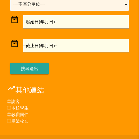
date_range
--起始日(年月日)--
date_range
--截止日(年月日)--
trending_up
其他連結
◎訪客
◎本校學生
◎教職同仁
◎畢業校友