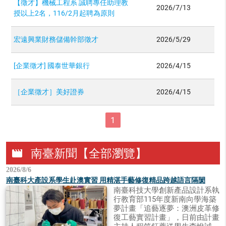
【徵才】機械工程系 誠聘專任助理教
2026/7/13
授以上2名，116/2月起聘為原則
宏遠興業財務儲備幹部徵才
2026/5/29
[企業徵才] 國泰世華銀行
2026/4/15
［企業徵才］美好證券
2026/4/15
1
南臺新聞【全部瀏覽】
movie
2026/8/6
南臺科大產設系學生赴澳實習 用精湛手藝修復精品跨越語言隔閡
南臺科技大學創新產品設計系執
行教育部115年度新南向學海築
夢計畫「追藝逐夢：澳洲皮革修
復工藝實習計畫」，日前由計畫