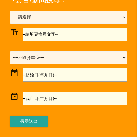
text_fields
--請填寫搜尋文字--
date_range
--起始日(年月日)--
date_range
--截止日(年月日)--