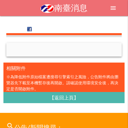
南臺消息
menu
相關附件
※為降低附件原始檔案遭搜尋引擎索引之風險，公告附件將由瀏
覽器先下載至本機暫存後再開啟。請確認使用環境安全後，再決
定是否開啟附件。
【返回上頁】
search
公告/新聞搜尋：