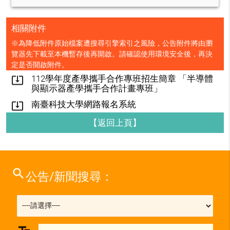
相關附件
※為降低附件原始檔案遭搜尋引擎索引之風險，公告附件將由瀏
覽器先下載至本機暫存後再開啟。請確認使用環境安全後，再決
定是否開啟附件。
112學年度產學攜手合作專班招生簡章 「半導體
system_update_alt
與顯示器產學攜手合作計畫專班」
南臺科技大學網路報名系統
system_update_alt
【返回上頁】
search
公告/新聞搜尋：