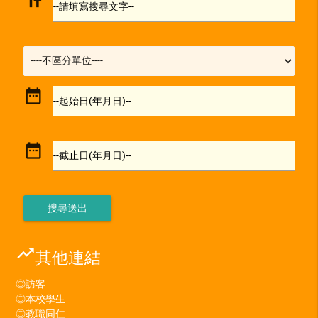
text_fields
--請填寫搜尋文字--
date_range
--起始日(年月日)--
date_range
--截止日(年月日)--
trending_up
其他連結
◎訪客
◎本校學生
◎教職同仁