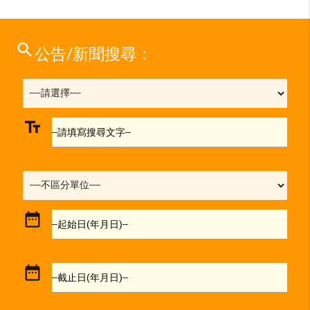
search
公告/新聞搜尋：
text_fields
--請填寫搜尋文字--
date_range
--起始日(年月日)--
date_range
--截止日(年月日)--