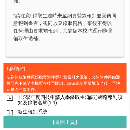
知。
*請注意!!錄取生逾時未至網頁登錄報到並回傳同
意報到書者，視同放棄錄取資格，事後不得以
任何理由要求補報到，其缺額本校將逕行辦理
備取生遞補。
相關附件
※為降低附件原始檔案遭搜尋引擎索引之風險，公告附件將由瀏
覽器先下載至本機暫存後再開啟。請確認使用環境安全後，再決
定是否開啟附件。
115學年度四技申請入學錄取生(備取)網路報到須
system_update_alt
知及錄取名單(1-1)
新生報到系統
system_update_alt
【返回上頁】