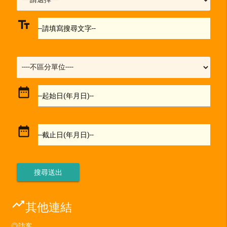
text_fields
--請填寫搜尋文字--
date_range
--起始日(年月日)--
date_range
--截止日(年月日)--
trending_up
其他連結
◎訪客