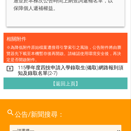
通並於本梯次公告時間上網查詢遞補名單，以
保障個人遞補權益。
相關附件
※為降低附件原始檔案遭搜尋引擎索引之風險，公告附件將由瀏
覽器先下載至本機暫存後再開啟。請確認使用環境安全後，再決
定是否開啟附件。
115學年度四技申請入學錄取生(備取)網路報到須
system_update_alt
知及錄取名單(2-7)
【返回上頁】
search
公告/新聞搜尋：