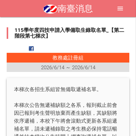
南臺消息
menu
115學年度四技申請入學備取生錄取名單_【第二
階段第七梯次】
教務處註冊組
2026/6/14 ～ 2026/6/14
本梯次各招生系組皆無備取遞補名單。
本梯次公告無遞補缺額之各系，報到截止前會
因已報到考生聲明放棄而產生缺額，其缺額將
依序遞補，本校下午將會滾動式更新各系組遞
補名單，請未遞補錄取之考生務必保持電話暢