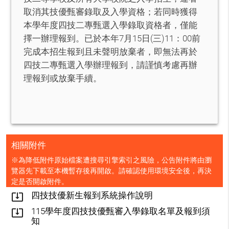
取消其技優甄審錄取及入學資格；若同時獲得
本學年度四技二專甄選入學錄取資格者，僅能
擇一辦理報到。已於本年7月15日(三)11：00前
完成本招生報到且未聲明放棄者，即無法再於
四技二專甄選入學辦理報到，請謹慎考慮再辦
理報到或放棄手續。
相關附件
※為降低附件原始檔案遭搜尋引擎索引之風險，公告附件將由瀏
覽器先下載至本機暫存後再開啟。請確認使用環境安全後，再決
定是否開啟附件。
四技技優新生報到系統操作說明
system_update_alt
115學年度四技技優甄審入學錄取名單及報到須
system_update_alt
知