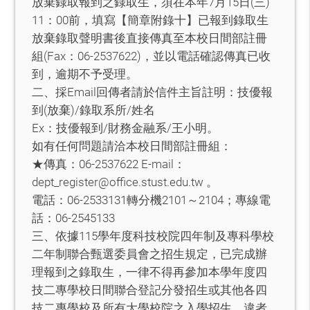
放棄錄取報到之錄取生，須在本年7月15日(三)
11：00前，填寫【簡章附錄十】已報到錄取生
放棄錄取聲明書後直接傳真至本校日間部註冊
組(Fax：06-2537622)，並以電話確認傳真已收
到，逾期不予受理。
二、採Email回傳者請於信件主旨註明：技優報
到(放棄)/錄取系所/姓名
Ex：技優報到/財務金融系/王小明。
如有任何問題請洽本校日間部註冊組：
★傳真：06-2537622 E-mail：
dept_register@office.stust.edu.tw 。
電話：06-2533131轉分機2101～2104；專線電
話：06-2545133
三、依據115學年度科技校院四年制及專科學校
二年制聯合甄選委員會之招生規定，已完成辦
理報到之錄取生，一律不得再參加本學年度四
技二專學校日間聯合登記分發招生或其他各四
技二專學校及所有大學校院之入學招生，違者