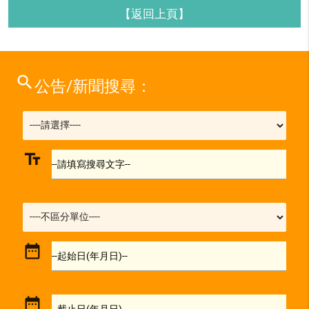
【返回上頁】
search
公告/新聞搜尋：
text_fields
--請填寫搜尋文字--
date_range
--起始日(年月日)--
date_range