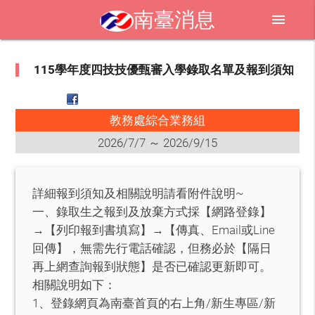
南臺消息
menu
115學年度四技技優甄審入學錄取名單及報到須知
教務處綜合業務組
2026/7/7 ～ 2026/9/15
詳細報到須知及相關說明請看附件說明~
一、錄取生之報到及放棄方式採【網路登錄】
→【列印報到書填寫】→【傳真、Email或Line
回傳】，無需先行電話確認，但務必於【隔日
再上網查詢報到狀態】是否已確認更新即可。
相關說明如下：
1、登錄網頁為南臺首頁的右上角/新生專區/新