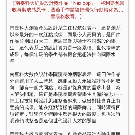
【南臺科大紅點設計獎作品「Nexloop」，將利樂包回
收再製成感恩卡，透過手作體驗把環保行動轉化為兒
童品格教育。】
南臺科大創新產品設計系主任程筑鈺表示，這是創系
以來最好的一次紅點成績，而最令人高興的，是四件
作品分別出自大三、應屆畢業與碩士不同階段的學
生。這代表系上的設計實力是一路累積、世代接棒的
成果，每個年級的學生都有機會把想法推向國際水
準。
南臺科大數位設計學院院長陳炳彰表示，這四件作品
分別運用了人工智慧、感測互動與永續設計等不同取
向，卻有一個共同點，就是都從真實的需求出發、為
人解決問題。這正是學院長期希望學生具備的能力——
把工程技術與設計思維整合起來，做出對社會真正有
意義的成果。能在紅點這樣的國際舞台上同時獲得四
項肯定，對學院全體師生都是很大的鼓勵，也再次證
明跨領域整合是這個世代設計人才的關鍵。
南臺科大校長黃能富表示，創新產品設計系師生屢屢