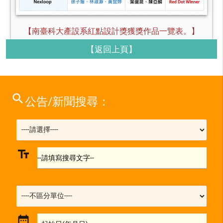
【南臺科大產設系紅點設計獎獲獎作品一覽表。】
【返回上頁】
search
公告/新聞搜尋：
text_fields
--請填寫搜尋文字--
date_range