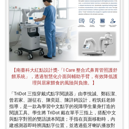
【南臺科大紅點設計獎-「I Care 整合式鼻胃管照護舒
餵系統」，透過智慧化介面與輔助手臂，有效降低護
理與居家餵食的風險與負擔。】
「TriDot 三指穿戴式點字閱讀器」由李悅誠、鄭鈺潔、
曾若家、謝征右、陳奕廷、陳詳錡設計，程筑鈺老師
指導，是一款為學習中文點字的視障學生量身打造的
閱讀工具。學生將 TriDot 戴在單手三指上，搭配中文
與點字對照的雙語讀本閱讀；手指在頁面移動時，內
建感測器即時辨識點字位置，並透過藍牙喇叭播放對