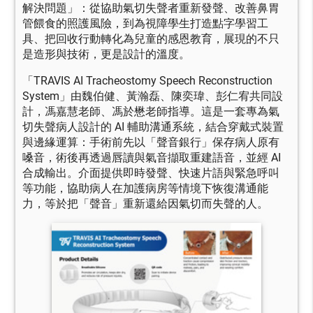
解決問題」：從協助氣切失聲者重新發聲、改善鼻胃
管餵食的照護風險，到為視障學生打造點字學習工
具、把回收行動轉化為兒童的感恩教育，展現的不只
是造形與技術，更是設計的溫度。
「TRAVIS AI Tracheostomy Speech Reconstruction
System」由魏伯健、黃瀚磊、陳奕瑋、彭仁宥共同設
計，馮嘉慧老師、馮於懋老師指導。這是一套專為氣
切失聲病人設計的 AI 輔助溝通系統，結合穿戴式裝置
與邊緣運算：手術前先以「聲音銀行」保存病人原有
嗓音，術後再透過唇讀與氣音擷取重建語音，並經 AI
合成輸出。介面提供即時發聲、快速片語與緊急呼叫
等功能，協助病人在加護病房等情境下恢復溝通能
力，等於把「聲音」重新還給因氣切而失聲的人。