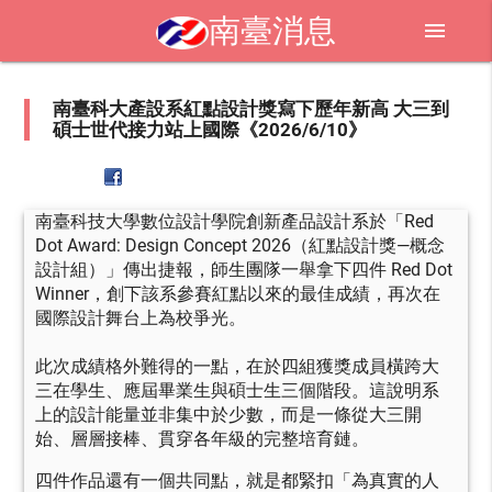
南臺消息
menu
南臺科大產設系紅點設計獎寫下歷年新高 大三到
碩士世代接力站上國際《2026/6/10》
南臺科技大學數位設計學院創新產品設計系於「Red
Dot Award: Design Concept 2026（紅點設計獎—概念
設計組）」傳出捷報，師生團隊一舉拿下四件 Red Dot
Winner，創下該系參賽紅點以來的最佳成績，再次在
國際設計舞台上為校爭光。
此次成績格外難得的一點，在於四組獲獎成員橫跨大
三在學生、應屆畢業生與碩士生三個階段。這說明系
上的設計能量並非集中於少數，而是一條從大三開
始、層層接棒、貫穿各年級的完整培育鏈。
四件作品還有一個共同點，就是都緊扣「為真實的人