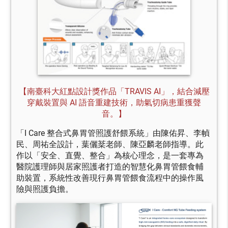
【南臺科大紅點設計獎作品「TRAVIS AI」，結合減壓
穿戴裝置與 AI 語音重建技術，助氣切病患重獲聲
音。】
「I Care 整合式鼻胃管照護舒餵系統」由陳佑昇、李幀
民、周祐全設計，葉儷棻老師、陳亞麟老師指導。此
作以「安全、直覺、整合」為核心理念，是一套專為
醫院護理師與居家照護者打造的智慧化鼻胃管餵食輔
助裝置，系統性改善現行鼻胃管餵食流程中的操作風
險與照護負擔。