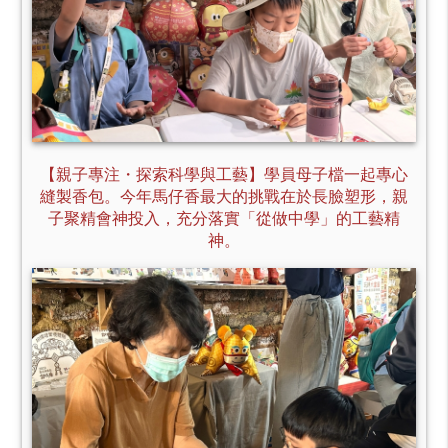
【親子專注・探索科學與工藝】學員母子檔一起專心
縫製香包。今年馬仔香最大的挑戰在於長臉塑形，親
子聚精會神投入，充分落實「從做中學」的工藝精
神。