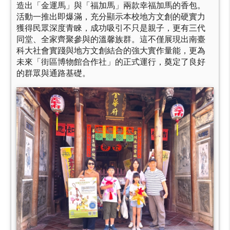
造出「金運馬」與「福加馬」兩款幸福加馬的香包。
活動一推出即爆滿，充分顯示本校地方文創的硬實力
獲得民眾深度青睞，成功吸引不只是親子，更有三代
同堂、全家齊聚參與的溫馨族群。這不僅展現出南臺
科大社會實踐與地方文創結合的強大實作量能，更為
未來「街區博物館合作社」的正式運行，奠定了良好
的群眾與通路基礎。