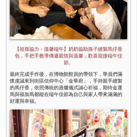
【祖孫協力・溫馨端午】奶奶協助孫子縫製馬仔香
包，手把手教導傳遞親情與溫馨，歡喜迎接端午佳
節。
最終完成手作後，在博物館館員的帶領下，學員們滿
懷虔誠來到街區信仰中心「金華府」，手持親手縫製
的馬仔香，依照傳統的過爐儀式誠心祈福，期待金運
馬與福加馬都能在端午佳節為自己與家人帶來滿滿的
好運與幸福。