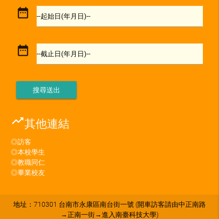
date_range
--起始日(年月日)--
date_range
--截止日(年月日)--
trending_up
其他連結
◎訪客
◎本校學生
◎教職同仁
◎畢業校友
地址：710301 台南市永康區南台街一號 (開車訪客請由中正南路
→正南一街→進入南臺科技大學)