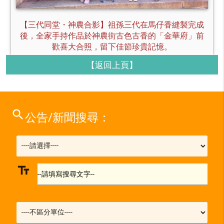
【三代同堂・神農合影】祖孫三代在馬仔香縫製完成
後，全家手持作品於神農街古色古香的「金華府」前
歡喜大合照，留下佳節珍貴記憶。
【返回上頁】
search
公告/新聞搜尋：
text_fields
--請填寫搜尋文字--