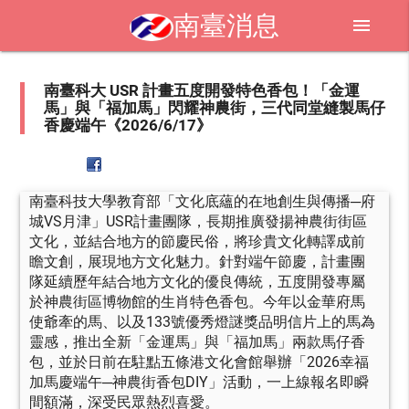
南臺消息
menu
南臺科大 USR 計畫五度開發特色香包！「金運
馬」與「福加馬」閃耀神農街，三代同堂縫製馬仔
香慶端午《2026/6/17》
南臺科技大學教育部「文化底蘊的在地創生與傳播─府
城VS月津」USR計畫團隊，長期推廣發揚神農街街區
文化，並結合地方的節慶民俗，將珍貴文化轉譯成前
瞻文創，展現地方文化魅力。針對端午節慶，計畫團
隊延續歷年結合地方文化的優良傳統，五度開發專屬
於神農街區博物館的生肖特色香包。今年以金華府馬
使爺牽的馬、以及133號優秀燈謎獎品明信片上的馬為
靈感，推出全新「金運馬」與「福加馬」兩款馬仔香
包，並於日前在駐點五條港文化會館舉辦「2026幸福
加馬慶端午─神農街香包DIY」活動，一上線報名即瞬
間額滿，深受民眾熱烈喜愛。