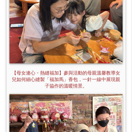
【母女連心・熱縫福加】參與活動的母親溫馨教導女
兒如何細心縫製「福加馬」香包，一針一線中展現親
子協作的溫暖情景。