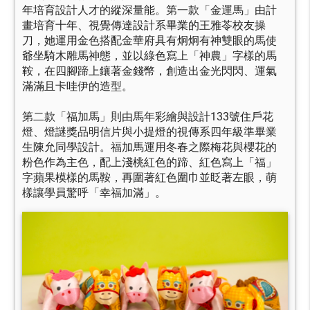
年培育設計人才的縱深量能。第一款「金運馬」由計
畫培育十年、視覺傳達設計系畢業的王雅苓校友操
刀，她運用金色搭配金華府具有炯炯有神雙眼的馬使
爺坐騎木雕馬神態，並以綠色寫上「神農」字樣的馬
鞍，在四腳蹄上鑲著金錢幣，創造出金光閃閃、運氣
滿滿且卡哇伊的造型。
第二款「福加馬」則由馬年彩繪與設計133號住戶花
燈、燈謎獎品明信片與小提燈的視傳系四年級準畢業
生陳允同學設計。福加馬運用冬春之際梅花與櫻花的
粉色作為主色，配上淺桃紅色的蹄、紅色寫上「福」
字蘋果模樣的馬鞍，再圍著紅色圍巾並眨著左眼，萌
樣讓學員驚呼「幸福加滿」。