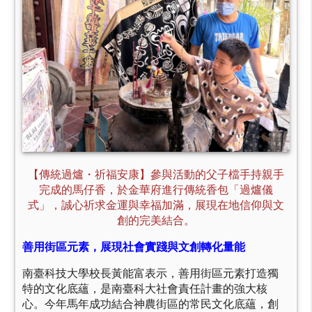
【傳統過爐・祈福安康】參與活動的父子檔手持親手
完成的馬仔香，於金華府進行傳統香包「過爐儀
式」，誠心祈求金運與幸福加滿，展現在地信仰與文
創的完美結合。
善用街區元素，展現社會實踐與文創轉化量能
南臺科技大學校長黃能富表示，善用街區元素打造獨
特的文化底蘊，是南臺科大社會責任計畫的強大核
心。今年馬年成功結合神農街區的常民文化底蘊，創