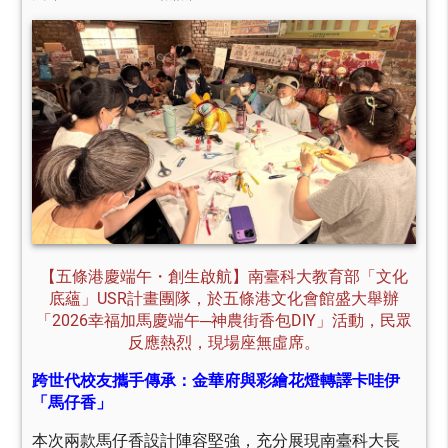
【五條港慶端午・創生啟航】南臺科大教育部「文化
底蘊」USR計畫團隊，於五條港文化會館盛大舉辦
「2026幸福加馬慶端午─神農街香包DIY」活動，民眾
反應熱烈，現場座無虛席。
跨世代校友攜手傳承：金華府與彩繪花燈轉譯卡哇伊
「馬仔香」
本次兩款馬仔香設計陣容堅強，充分展現南臺科大長