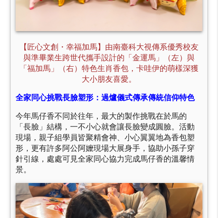
【匠心文創・幸福加馬】由南臺科大視傳系優秀校友
與準畢業生跨世代攜手設計的「金運馬」（左）與
「福加馬」（右）特色生肖香包，卡哇伊的萌樣深獲
大小朋友喜愛。
全家同心挑戰長臉塑形：過爐儀式傳承傳統信仰特色
今年馬仔香不同於往年，最大的製作挑戰在於馬的
「長臉」結構，一不小心就會讓長臉變成圓臉。活動
現場，親子組學員皆聚精會神、小心翼翼地為香包塑
形，更有許多阿公阿嬤現場大展身手，協助小孫子穿
針引線，處處可見全家同心協力完成馬仔香的溫馨情
景。