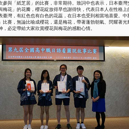
次參與「紙芝居」的比賽，非常期待。致詞中也表示，日本臺灣
與梅花」的花瓣，櫻花綻放得早也謝得快，代表日本人在性格上
表臺灣，有紅色也有白色的花蕊，在日本也受到相當地喜愛。中
」比賽，無論比喻成櫻花，還是梅花，帶著蓬勃朝氣、閃耀著光
神，必定帶給大家欣賞櫻花與梅花的感動心情。