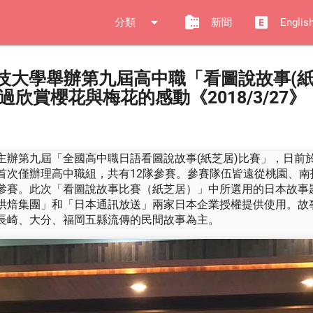
arrow_drop_down
camera_roll
explicit
分類
新聞
Englis
技大學舉辦第九屆高中職「看圖說故事(紙
過欣賞櫻花與梅花的感動《2018/3/27》
主辦第九屆「全國高中職日語看圖說故事(紙芝居)比賽」，日前
首次僅辦理高中職組，共有12隊參賽。參賽隊伍皆遠從桃園、南
參賽。此次「看圖說故事比賽（紙芝居）」中所選用的日本故事
烘焙集團」和「日本通訊放送」兩家日本企業授權提供使用。故
長崎、大分、福岡五縣流傳的民間故事為主。