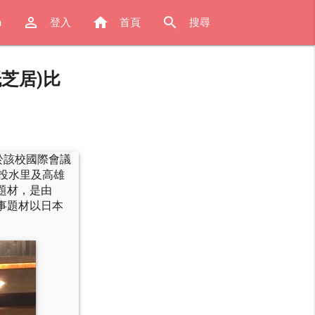
perm_identity
home
search
h
登入
首頁
搜尋
芝居)比
於該校國際會議
投水里及高雄
題材，是由
事題材以日本