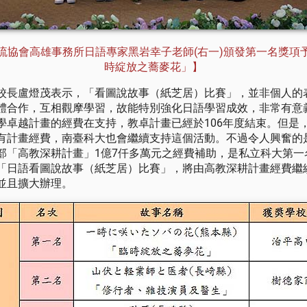
流協會高雄事務所日語專家黑岩幸子老師(右一)頒發第一名獎項
時綻放之蕎麥花」】
校長盧燈茂表示，「看圖說故事（紙芝居）比賽」，並非個人的
體合作，互相觀摩學習，故能特別強化日語學習成效，非常有意
學卓越計畫的經費在支持，教卓計畫已經於106年度結束。但是
有計畫經費，南臺科大也會繼續支持這個活動。不過令人興奮的是
部「高教深耕計畫」1億7仟多萬元之經費補助，是私立科大第一
「日語看圖說故事（紙芝居）比賽」，將由高教深耕計畫經費繼
並且擴大辦理。