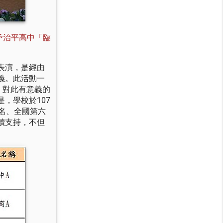
予治平高中「臨
表演，是經由
義。此活動一
，對此有意義的
，學校於107
名、全國第六
續支持，不但