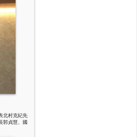
表北村克紀先
長郭貞慧、國