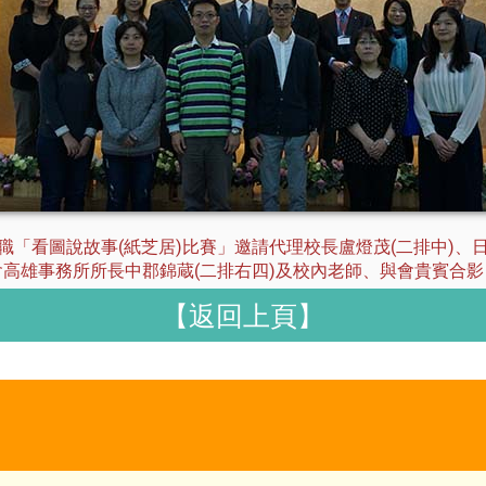
職「看圖說故事(紙芝居)比賽」邀請代理校長盧燈茂(二排中)、
會高雄事務所所長中郡錦蔵(二排右四)及校內老師、與會貴賓合影
【返回上頁】