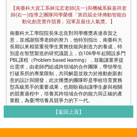
【南臺科大資工系林泓宏老師(左一)與機械系蘇嘉祥老
師(右一)指導之團隊同學榮獲「第四屆全球傳動智能自
動化創意實作競賽」冠軍及最佳人氣獎。
】
南臺科大工學院院長朱志良對同學獲獎表達恭賀之
意，並感謝指導老師的努力，他特別指出，南臺科大
長期以來相當重視學生實務技能與創造力的養成，特
別是在智慧製造的研究議題上，自106學年起開設多門
PBL課程（Problem based learning），鼓勵讓業界提
出需求，由老師們組成跨領域的合作團隊，帶領學生
打破系所的專業限制，共同解題並致力於推動創新創
意的設計與開發，此次獲獎的團隊即是學校培育實務
型高級黑手的重要成果，也期盼藉由讓學生參與相關
的競賽過程中，培養其跨領域合作的能力與正確的產
業觀，為臺灣培養具競爭力的下一代。
【返回上頁】