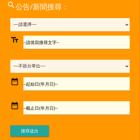
search
公告/新聞搜尋：
text_fields
--請填寫搜尋文字--
date_range
--起始日(年月日)--
date_range
--截止日(年月日)--