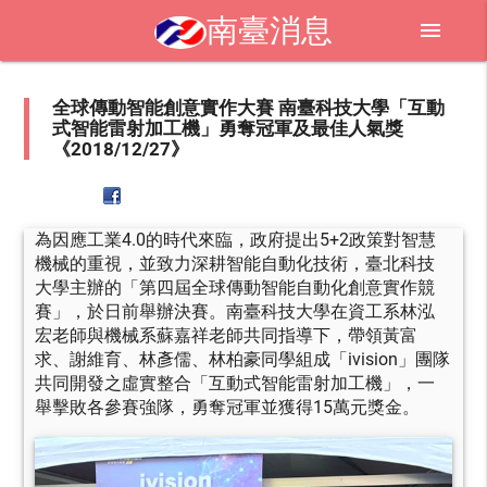
南臺消息
menu
全球傳動智能創意實作大賽 南臺科技大學「互動
式智能雷射加工機」勇奪冠軍及最佳人氣獎
《2018/12/27》
為因應工業4.0的時代來臨，政府提出5+2政策對智慧
機械的重視，並致力深耕智能自動化技術，臺北科技
大學主辦的「第四屆全球傳動智能自動化創意實作競
賽」，於日前舉辦決賽。南臺科技大學在資工系林泓
宏老師與機械系蘇嘉祥老師共同指導下，帶領黃富
求、謝維育、林彥儒、林柏豪同學組成「ivision」團隊
共同開發之虛實整合「互動式智能雷射加工機」，一
舉擊敗各參賽強隊，勇奪冠軍並獲得15萬元獎金。