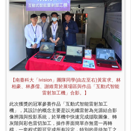
【南臺科大「ivision」團隊同學(由左至右)黃富求、林
柏豪、林彥儒、謝維育於展場區與作品「互動式智能
雷射加工機」合影。
】
此次獲獎的冠軍參賽作品「互動式智能雷射加工
機」，其設計的概念主要是以光纖雷射為光源結合影
像辨識與投影系統，於單機中快速完成擷取圖像、轉
灰階與彩色雷切加工，操作界面簡單亦無需一再轉
檔，一套程式即可完成所有設定，特別的是待加工之