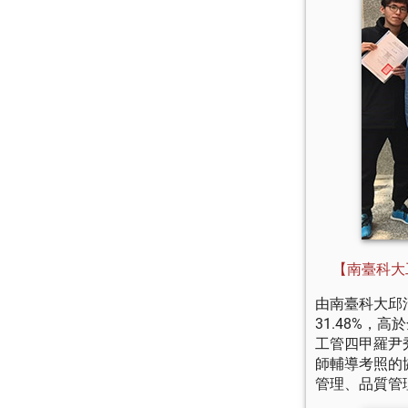
【南臺科大
由南臺科大邱
31.48%，高
工管四甲羅尹
師輔導考照的
管理、品質管