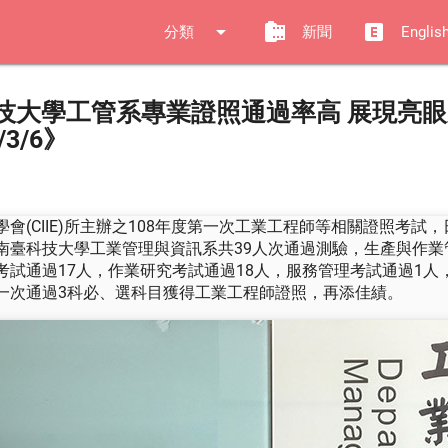
arrow_drop_down
camera_roll
explicit
分類
新聞
Englis
技大學工管系專業證照通過率高 展現亮
/3/6》
會(CIIE)所主辦之108年度第一次工業工程師等相關證照考試
南臺科技大學工業管理與資訊系共39人次通過測驗，生產與作業
考試通過17人，作業研究考試通過18人，服務管理考試通過1人
一次通過3科必、選科目獲得工業工程師證照，再添佳績。