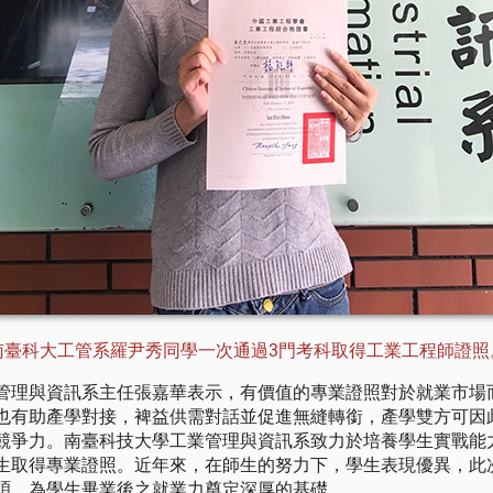
南臺科大工管系羅尹秀同學一次通過3門考科取得工業工程師證照
管理與資訊系主任張嘉華表示，有價值的專業證照對於就業市場
也有助產學對接，裨益供需對話並促進無縫轉銜，產學雙方可因
競爭力。南臺科技大學工業管理與資訊系致力於培養學生實戰能
生取得專業證照。近年來，在師生的努力下，學生表現優異，此次
碩，為學生畢業後之就業力奠定深厚的基礎。