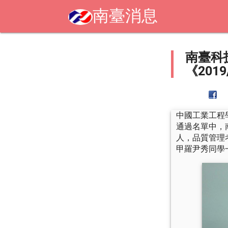
南臺消息
南臺科
《2019
中國工業工程學
通過名單中，
人，品質管理
甲羅尹秀同學