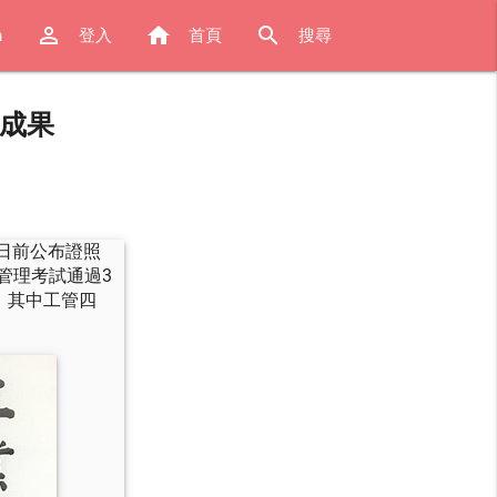
perm_identity
home
search
h
登入
首頁
搜尋
眼成果
，日前公布證照
管理考試通過3
，其中工管四