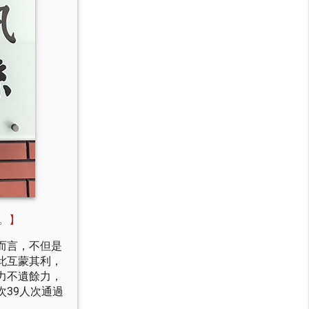
。
】
而言，不但是
此互蒙其利，
力不遺餘力，
39人次通過