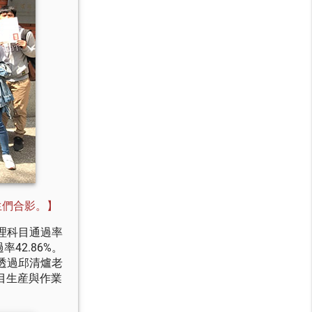
生們合影。
】
理科目通過率
率42.86%。
透過邱清爐老
目生産與作業