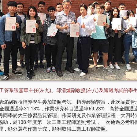
工管系張嘉華主任(左九)、邱清爐副教授(左八)及通過考試的學
清爐副教授指導學生參加證照考試，指導經驗豐富，此次品質管
於全國通過率31.13%，作業研究科目通過率69.23%，高於全國通過
秀同學於大三修習品質管理、作業研究及作業管理課程，大四時
協助，於108 年度第一次工業工程師證照考試，一次通過必考科
理，額外選考作業研究，順利取得工業工程師證照。