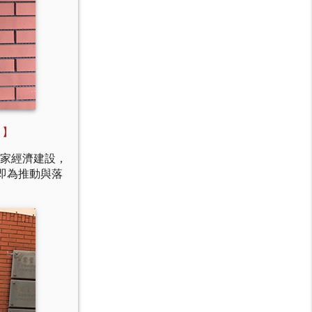
。
】
國家經濟建設，
即為推動與落