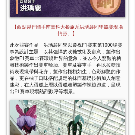
【西點製作國手南臺科大餐旅系洪瑀襄同學競賽現場
情形。】
此次競賽作品，洪瑀襄同學以慶祝F1賽車第1000場賽
事為設計主題，以其強悍的吹糖技術及創意，製作出
象徵F1賽車比賽環繞世界的意象，並以令人驚豔的糖
雕技術製作出賽車輪胎、賽車及賽車手，再以拉糖技
術表現緞帶與花卉，製作出栩栩如生，色彩鮮艷的作
品，更在柚子口味搭配規定的抹面基礎技術加入創意
迷彩，在大蛋糕上層以蛋糕雕塑製作螺旋跑道，呈現
出F1賽車現場熱烈歡呼等場景。