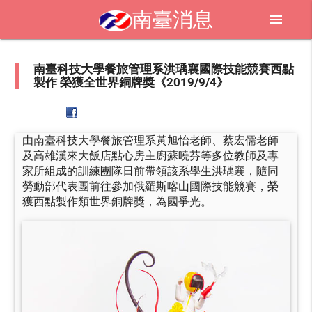
南臺消息
menu
南臺科技大學餐旅管理系洪瑀襄國際技能競賽西點
製作 榮獲全世界銅牌獎《2019/9/4》
由南臺科技大學餐旅管理系黃旭怡老師、蔡宏儒老師
及高雄漢來大飯店點心房主廚蘇曉芬等多位教師及專
家所組成的訓練團隊日前帶領該系學生洪瑀襄，隨同
勞動部代表團前往參加俄羅斯喀山國際技能競賽，榮
獲西點製作類世界銅牌獎，為國爭光。