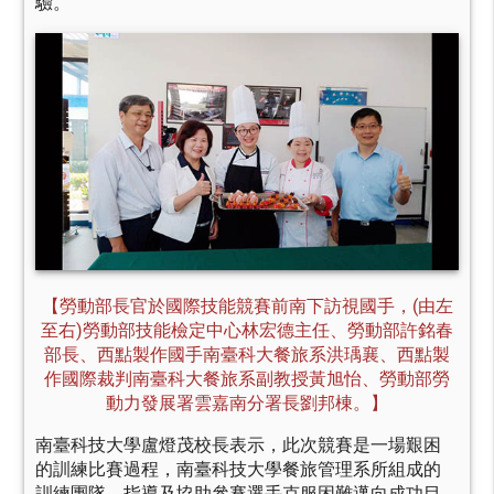
驗。
【勞動部長官於國際技能競賽前南下訪視國手，(由左
至右)勞動部技能檢定中心林宏德主任、勞動部許銘春
部長、西點製作國手南臺科大餐旅系洪瑀襄、西點製
作國際裁判南臺科大餐旅系副教授黃旭怡、勞動部勞
動力發展署雲嘉南分署長劉邦棟。】
南臺科技大學盧燈茂校長表示，此次競賽是一場艱困
的訓練比賽過程，南臺科技大學餐旅管理系所組成的
訓練團隊，指導及協助參賽選手克服困難邁向成功目