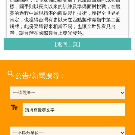
標，國手則以長久以來的訓練及準備面對挑戰，在競
賽的過程中展現精湛的西點製作技術，獲得全世界的
肯定，也獲得台灣有史以來在西點製作職類中第二面
銅牌，此份榮耀得來相當不易，也讓全世界看見台
灣，讓台灣在國際舞台上發光發熱。
【返回上頁】
search
公告/新聞搜尋：
text_fields
--請填寫搜尋文字--