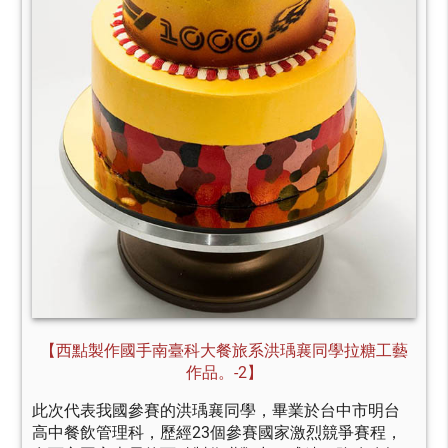
【西點製作國手南臺科大餐旅系洪瑀襄同學拉糖工藝
作品。-2】
此次代表我國參賽的洪瑀襄同學，畢業於台中市明台
高中餐飲管理科，歷經23個參賽國家激烈競爭賽程，