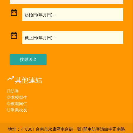
date_range
--起始日(年月日)--
date_range
--截止日(年月日)--
trending_up
其他連結
◎訪客
◎本校學生
◎教職同仁
◎畢業校友
地址：710301 台南市永康區南台街一號 (開車訪客請由中正南路