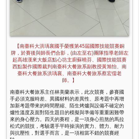
【南臺科大洪瑀襄國手榮獲第45屆國際技能競賽銅
牌，於賽後與師長們合影，(由左至右)團隊指導老師左
起高雄漢來大飯店點心坊主廚蘇曉芬、國際技能競賽
西點製作國際裁判南臺科大餐旅系副教授黃旭怡、南
臺科大餐旅系洪瑀襄、南臺科大餐旅系蔡宏儒老
師。】
南臺科大餐旅系主任林美蘭表示，此次競賽，參賽國
手必須克服時差、異國材料的差異性、原考題中再增
加新考題帶來的時間壓縮、陌生烤爐與設備不確定的
爐性溫度及面對陌生題目的模擬與準備等重重困難帶
來的身心壓力。四天的賽程，是一項身心煎熬的馬拉
松式的競技，考驗選手平時操演的實力、體力、耐力
與抗壓性，對選手而言，是一項相當不錯的競賽經