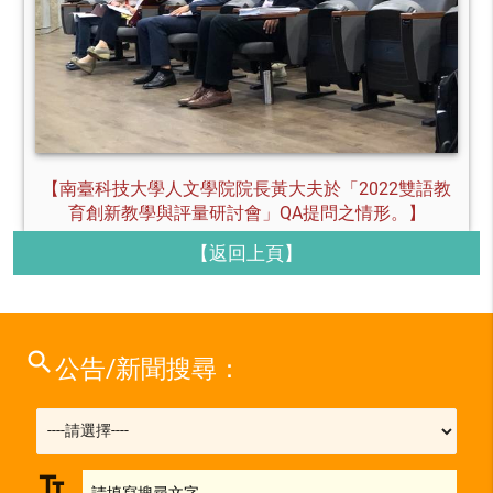
【南臺科技大學人文學院院長黃大夫於「2022雙語教
育創新教學與評量研討會」QA提問之情形。】
【返回上頁】
search
公告/新聞搜尋：
text_fields