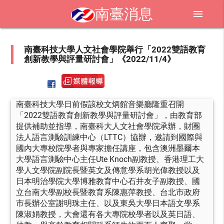
南臺消息
menu
南臺科技大學人文社會學院舉行「2022雙語教育
創新教學與評量研討會」《2022/11/4》
南臺科技大學日前假該校文炳館音樂廳隆重召開
「2022雙語教育創新教學與評量研討會」，由教育部
提供補助並指導，南臺科大人文社會學院承辦，財團
法人語言測驗訓練中心（LTTC）協辦，邀請到國際與
國內大專校院學者與專家擔任講座，包含澳洲墨爾本
大學語言測驗中心主任Ute Knoch副教授、香港理工大
學人文學院副院長暨英文及傳意學系胡光偉教授以及
日本明治學院大學博雅教育中心石井友子副教授、國
立台南大學副校長暨教育系陳惠萍教授、台北市政府
市長辦公室謝明珠主任、以及東吳大學日本語文學系
陳淑娟教授，大會還有各大專院校學者以及英日語、