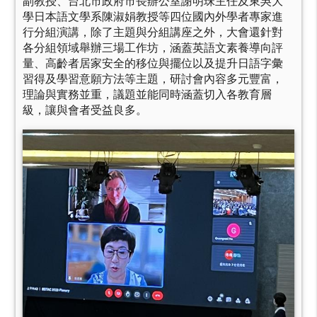
副教授、台北市政府市長辦公室謝明珠主任及東吳大
學日本語文學系陳淑娟教授等四位國內外學者專家進
行分組演講，除了主題與分組講座之外，大會還針對
各分組領域舉辦三場工作坊，涵蓋英語文素養導向評
量、高齡者居家安全的移位與擺位以及提升日語字彙
習得及學習意願方法等主題，研討會內容多元豐富，
理論與實務並重，議題並能同時涵蓋切入各教育層
級，讓與會者受益良多。