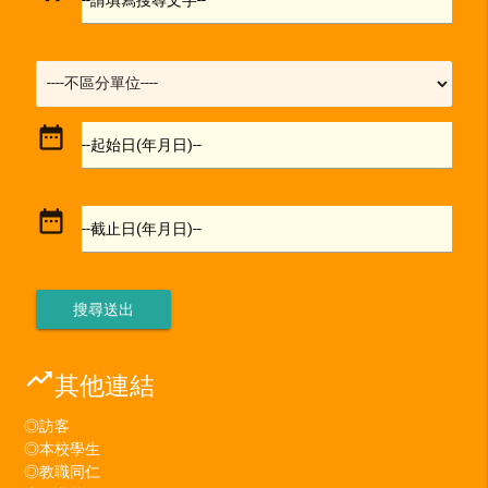
--請填寫搜尋文字--
date_range
--起始日(年月日)--
date_range
--截止日(年月日)--
trending_up
其他連結
◎訪客
◎本校學生
◎教職同仁