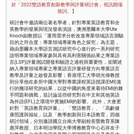
於「2022雙語教育創新教學與評量研討會」視訊開場
致詞。】
研討會中邀請兩位著名學者，針對專業英語教育和全
英教學的發展與現況發表演說，澳洲墨爾本大學Ute
Knoch副教授以「運用需求分析改進專業領域語言測驗
目的之符合度：專業領域專家角色之探究」為主題，
藉由墨爾本大學語言測試研究中心進行的一系列研究
說明專業領域專家參與具有高利害關係結果之專業語
言(LSP)評量測試開發和驗證之過程與重要性，並闡述
納入專業領域專家之專業語言評量研發方向專業語言
教學及評量之啟發及影響；香港理工大學胡光偉教授
則分享他在多所中國大學對專業課程英語授課(EMI)進
行的幾項研究的結果，以從中國的角度來看待EMI的棘
手問題和挑戰，並討論這些研究對在中文和其他英語
為外語(EFL)之環境中實施EMI的影響。 此外，大會更
針對「英語教育與評量」、「雙語教育」、「高齡健
康照護與福祉」以及「教學創新與日本語教育」四個
研討領域，分別邀請國立台南大學副校長暨教育系陳
惠萍教授、日本明治學院大學博雅教育中心石井友子