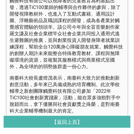
觸覺科技有限公司以視障者的兒童教育為利基點出
發，透過TiC100業師的輔導與合作夥伴的參與，除了
開發視障教材外，也進入了互動式書籍、通用設計
圖、浮雕藝術品及職訓課程的開發，成為各產業於觸
覺感官體驗的領頭羊。該公司今年與全盲音樂創作家
羅文謙及社會企業標竿众社會企業共同投入通用式逃
生避難圖的推廣，並與創業投資人開發身障者就業訓
練課程，幫助全台120萬身心障礙朋友就業。觸覺科技
的創辦人期許未來能整合特殊教育教材、課程與無障
礙環境的資源，並複製其服務模式與商業模式至國
外，為全球的的弱勢族群盡一份心力。
南臺科大校長盧燈茂表示，南臺科大致力於推動創新
創意活動，多年來已具備成熟的培育機制。此次學校
輔導之新創團隊觸覺科技有限公司參加「2022年
TiC100社會創新實踐家」活動，能在眾多強勁對手中
脫穎而出，拿下優勝與社會貢獻獎之殊榮，是對南臺
科大企業輔導機制最大的肯定。
【返回上頁】