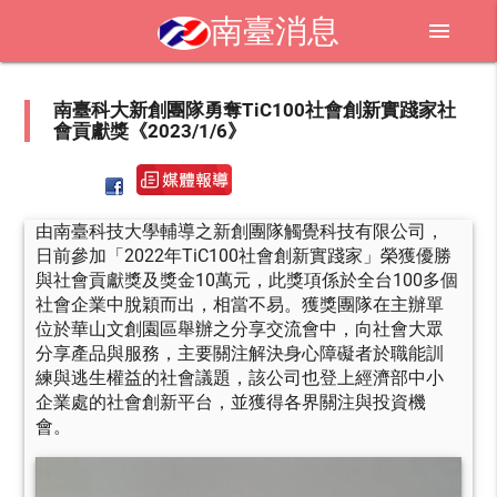
南臺消息
menu
南臺科大新創團隊勇奪TiC100社會創新實踐家社
會貢獻獎《2023/1/6》
由南臺科技大學輔導之新創團隊觸覺科技有限公司，
日前參加「2022年TiC100社會創新實踐家」榮獲優勝
與社會貢獻獎及獎金10萬元，此獎項係於全台100多個
社會企業中脫穎而出，相當不易。獲獎團隊在主辦單
位於華山文創園區舉辦之分享交流會中，向社會大眾
分享產品與服務，主要關注解決身心障礙者於職能訓
練與逃生權益的社會議題，該公司也登上經濟部中小
企業處的社會創新平台，並獲得各界關注與投資機
會。