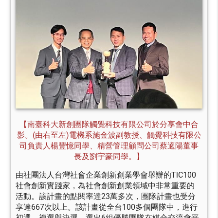
【南臺科大新創團隊觸覺科技有限公司於分享會中合
影。(由右至左)電機系施金波副教授、觸覺科技有限公
司負責人楊豐憶同學、精營管理顧問公司蔡適陽董事
長及劉宇豪同學。】
由社團法人台灣社會企業創新創業學會舉辦的TiC100
社會創新實踐家，為社會創新創業領域中非常重要的
活動。該計畫的點閱率達23萬多次，團隊計畫也受分
享達667次以上。該計畫從全台100多個團隊中，進行
初選、複選與決選，選出6組優勝團隊在媒合交流會平