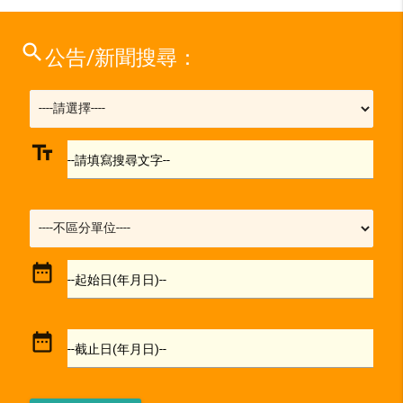
search
公告/新聞搜尋：
text_fields
--請填寫搜尋文字--
date_range
--起始日(年月日)--
date_range
--截止日(年月日)--