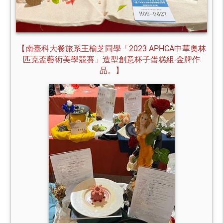
【南臺科大餐旅系王榆芝同學「2023 APHCA中華奧林
匹克盃藝術美學競賽」造型創意杯子蛋糕組-金牌作
品。】