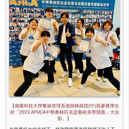
【南臺科技大學餐旅管理系老師林政陞(中)與參賽學生
於「2023 APHCA中華奧林匹克盃藝術美學競賽」大合
影。】