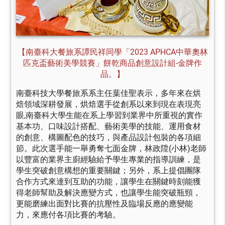
【南臺科大餐旅系譚民祥同學「2023 APHCA中華奧林
匹克盃藝術美學競賽」餅乾商品創意設計組-金牌作
品。】
南臺科技大學餐旅系系主任葉佳聖表示，多年來在烘
焙領域深耕發展，烘焙選手從創系以來到現在表現亮
眼,南臺科大學生能在系上學習到業界中所重視的實作
基本功、口味設計搭配、藝術美學的技能、運用食材
的創意、構圖配色的技巧，與產品設計包裝的各項細
節。此次選手能一舉勇奪七面金牌，林政陞(小林)老師
以豐富的業界主廚經驗給予學生專業的指導訓練，是
學生突破創意構想的重要關鍵；另外，系上提倡團隊
合作方式來達到互助的功能，讓學生在關鍵時刻能獲
得老師幫助及解決應變方式，也讓學生能突破瓶頸，
更能磨練出面對比賽的抗壓性及臨場反應的應變能
力，來應付各項比賽的考驗。