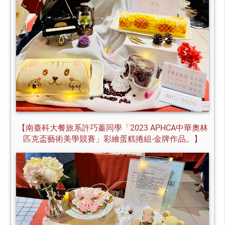
【南臺科大餐旅系許巧蓁同學「2023 APHCA中華奧林
匹克盃藝術美學競賽」彩繪蛋糕捲組-金牌作品。】