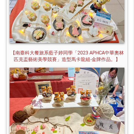
【南臺科大餐旅系藍子婷同學「2023 APHCA中華奧林
匹克盃藝術美學競賽」造型馬卡龍組-金牌作品。】