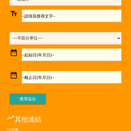
text_fields
--請填寫搜尋文字--
date_range
--起始日(年月日)--
date_range
--截止日(年月日)--
trending_up
其他連結
◎訪客