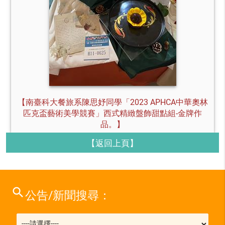
【南臺科大餐旅系陳思妤同學「2023 APHCA中華奧林
匹克盃藝術美學競賽」西式精緻盤飾甜點組-金牌作
品。】
【返回上頁】
search
公告/新聞搜尋：