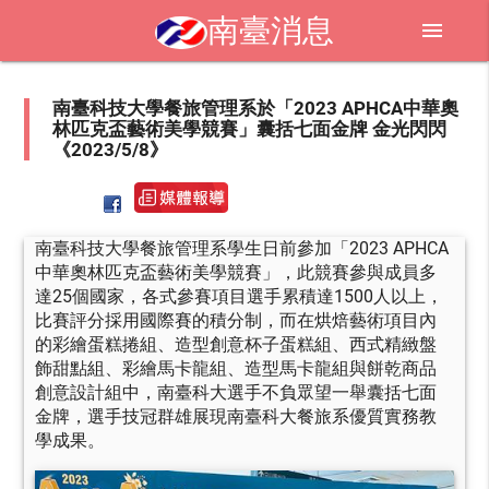
南臺消息
menu
南臺科技大學餐旅管理系於「2023 APHCA中華奧
林匹克盃藝術美學競賽」囊括七面金牌 金光閃閃
《2023/5/8》
南臺科技大學餐旅管理系學生日前參加「2023 APHCA
中華奧林匹克盃藝術美學競賽」，此競賽參與成員多
達25個國家，各式參賽項目選手累積達1500人以上，
比賽評分採用國際賽的積分制，而在烘焙藝術項目內
的彩繪蛋糕捲組、造型創意杯子蛋糕組、西式精緻盤
飾甜點組、彩繪馬卡龍組、造型馬卡龍組與餅乾商品
創意設計組中，南臺科大選手不負眾望一舉囊括七面
金牌，選手技冠群雄展現南臺科大餐旅系優質實務教
學成果。