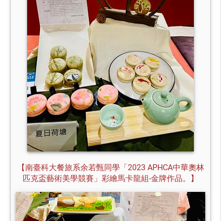
【南臺科大餐旅系余若甄同學「2023 APHCA中華奧林
匹克盃藝術美學競賽」彩繪馬卡龍組-金牌作品。】