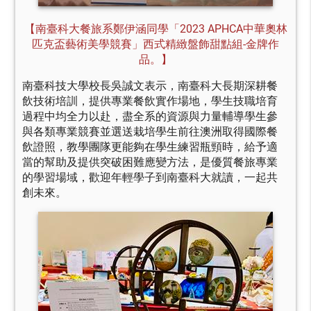
【南臺科大餐旅系鄭伊涵同學「2023 APHCA中華奧林
匹克盃藝術美學競賽」西式精緻盤飾甜點組-金牌作
品。】
南臺科技大學校長吳誠文表示，南臺科大長期深耕餐
飲技術培訓，提供專業餐飲實作場地，學生技職培育
過程中均全力以赴，盡全系的資源與力量輔導學生參
與各類專業競賽並選送栽培學生前往澳洲取得國際餐
飲證照，教學團隊更能夠在學生練習瓶頸時，給予適
當的幫助及提供突破困難應變方法，是優質餐旅專業
的學習場域，歡迎年輕學子到南臺科大就讀，一起共
創未來。