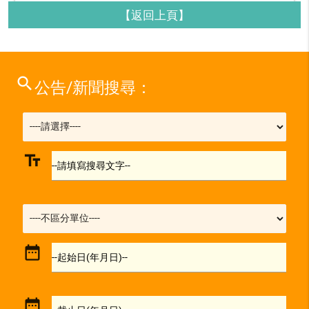
【返回上頁】
search
公告/新聞搜尋：
text_fields
--請填寫搜尋文字--
date_range
--起始日(年月日)--
date_range