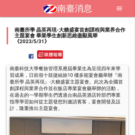
南臺消息
menu
南臺所學 晶英再現-大糖盛宴首創課程與業界合作
主題宴會 畢業學生創新思維盡顯風華
《2023/5/31》
南臺科技大學餐旅管理系應屆畢業生為呈現四年來學
習成果，日前假十鼓捷絲旅10 樓多能宴會廳舉辦『南
臺所學 晶英再現』-大糖盛宴主題宴會。此次為全國首
創課程與業界合作並在飯店專業宴會廳舉辦的活動，
在過去的一學期學生們透過台南晶英酒店幹部們專業
指導學習如何從主題發想到邀請賓客，宴會開發及設
計，隆重推出主題宴會。