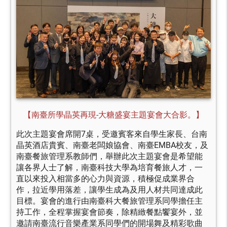
【南臺所學晶英再現-大糖盛宴主題宴會大合影。】
此次主題宴會席開7桌，受邀賓客來自學生家長、台南
晶英酒店貴賓、南臺老闆娘協會、南臺EMBA校友，及
南臺餐旅管理系教師們，舉辦此次主題宴會是希望能
讓各界人士了解，南臺科技大學為培育餐旅人才，一
直以來投入相當多的心力與資源，積極促成業界合
作，拉近學用落差，讓學生成為及用人材共同達成此
目標。宴會的進行由南臺科大餐旅管理系同學擔任主
持工作，全程掌握宴會節奏，除精緻餐點饗宴外，並
邀請南臺流行音樂產業系同學們的開場舞及精彩歌曲