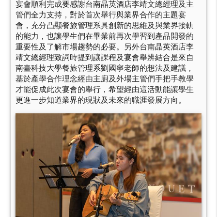
宴會順利完成要感謝台南晶英酒店李靖文總經理及主
管們全力支持，對於首次舉行與業界合作的主題宴
會，充分凸顯餐旅管理系具創新的思維及與業界接軌
的能力，也讓學生們在畢業前再次學習到產品開發的
重要性及了解市場趨勢的必要。另外台南晶英酒店李
靖文總經理致詞時提到讓課程及宴會舉辨結合是來自
南臺科技大學餐旅管理系劉國寧老師的想法及建議，
基於產學合作理念經由主廚及外場主管們手把手教學
才能促成此次宴會的舉行，希望經由這活動能讓學生
更進一步知道業界的現狀及未來的職涯發展方向。