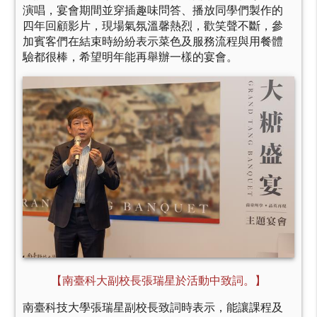
演唱，宴會期間並穿插趣味問答、播放同學們製作的
四年回顧影片，現場氣氛溫馨熱烈，歡笑聲不斷，參
加賓客們在結束時紛紛表示菜色及服務流程與用餐體
驗都很棒，希望明年能再舉辦一樣的宴會。
【南臺科大副校長張瑞星於活動中致詞。】
南臺科技大學張瑞星副校長致詞時表示，能讓課程及