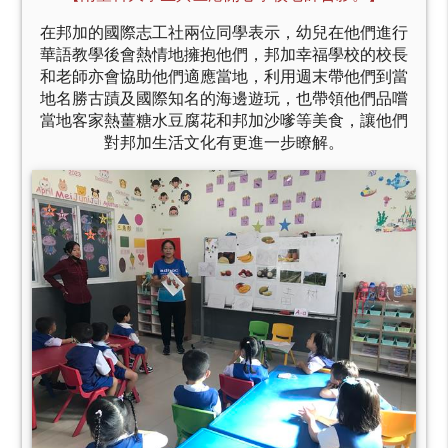
在邦加的國際志工社兩位同學表示，幼兒在他們進行
華語教學後會熱情地擁抱他們，邦加幸福學校的校長
和老師亦會協助他們適應當地，利用週末帶他們到當
地名勝古蹟及國際知名的海邊遊玩，也帶領他們品嚐
當地客家熱薑糖水豆腐花和邦加沙嗲等美食，讓他們
對邦加生活文化有更進一步瞭解。