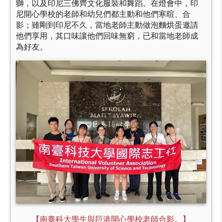
獅，以及印尼三佛齊文化服裝和舞蹈。在燈會中，印
尼開心學校的老師和幼兒們都主動和他們寒暄、合
影；雖剛到印尼不久，當地老師主動做泡麵烘蛋邀請
他們享用，其口味讓他們回味無窮，已和當地老師成
為好友。
【南臺科大學生與巨港開心學校老師合影。】