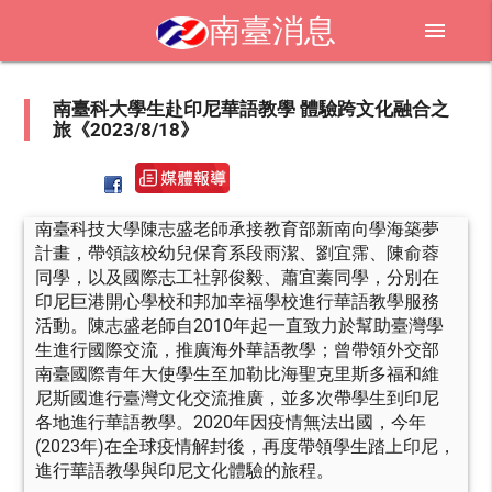
南臺消息
menu
南臺科大學生赴印尼華語教學 體驗跨文化融合之
旅《2023/8/18》
南臺科技大學陳志盛老師承接教育部新南向學海築夢
計畫，帶領該校幼兒保育系段雨潔、劉宜霈、陳俞蓉
同學，以及國際志工社郭俊毅、蕭宜蓁同學，分別在
印尼巨港開心學校和邦加幸福學校進行華語教學服務
活動。陳志盛老師自2010年起一直致力於幫助臺灣學
生進行國際交流，推廣海外華語教學；曾帶領外交部
南臺國際青年大使學生至加勒比海聖克里斯多福和維
尼斯國進行臺灣文化交流推廣，並多次帶學生到印尼
各地進行華語教學。2020年因疫情無法出國，今年
(2023年)在全球疫情解封後，再度帶領學生踏上印尼，
進行華語教學與印尼文化體驗的旅程。