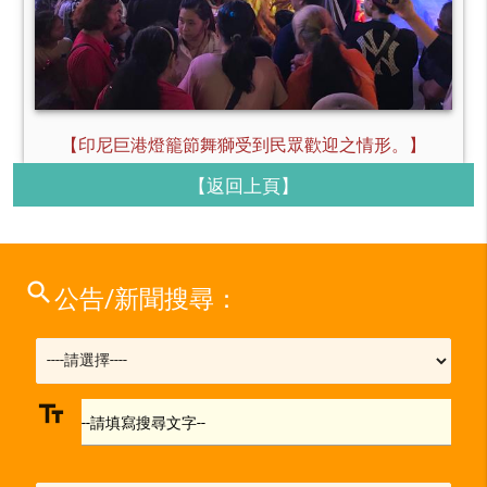
【印尼巨港燈籠節舞獅受到民眾歡迎之情形。】
【返回上頁】
search
公告/新聞搜尋：
text_fields
--請填寫搜尋文字--