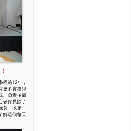
。】
程逾12年，
有更多實務經
統。負責拍攝
心教保員除了
碌著，以第一
了解這個每天