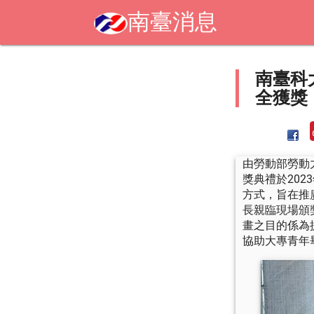
南臺消息
南臺科
全獲獎《
由勞動部勞動
獎典禮於20
方式，旨在推
長親臨現場頒
畫之目的係為
協助大專青年