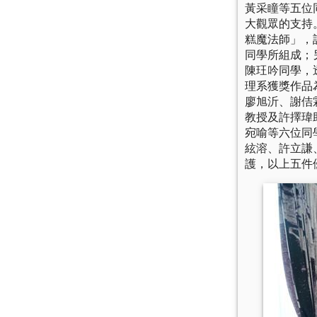
黃采瞳等五位
大觀眾的支持
糕魔法師」，
同學所組成；
陳玨吟同學，
理系獲獎作品
廖旭沂、謝佶
教授及許擇瑋
宛喻等六位同
絃溶、許立謙
護，以上五件