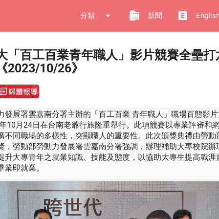
arrow_drop_down
camera_roll
explicit
分類
新聞
Englis
大「百工百業青年職人」影片競賽全壘打
2023/10/26》
力發展署雲嘉南分署主辦的「百工百業 青年職人」職場百態影片
23年10月24日在台南老爺行旅隆重舉行。此項競賽以專業評審和
廣不同職場的多樣性，突顯職人的重要性。此次頒獎典禮由勞動
獎，勞動部勞動力發展署雲嘉南分署強調，辦理補助大專校院辦
提升大專青年之就業知識、技能及態度，以協助大專生提高職涯
畢業即就業。