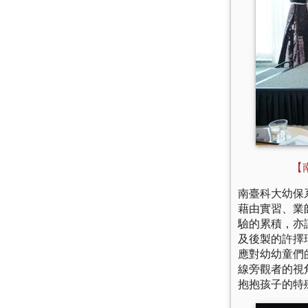
【
南臺科大幼保
藉由實習、業
驗的累積，亦
及後製的許擇
應對幼幼童們
線旁觀者的視
抱抱孩子的特