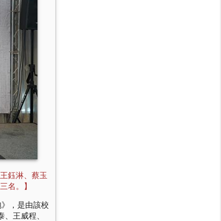
王鈺淋、蔡玉
三名。】
抱》，是由該校
泰、王威程、