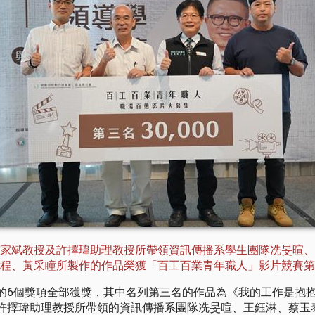
家斌教授及許擇瑋助理教授所帶領資訊傳播系學生團隊冼旻暄、
程、黃采瞳所製作的作品榮獲「百工百業青年職人」影片競賽第
的6個獎項全部獲獎，其中名列第三名的作品為《我的工作是抱
許擇瑋助理教授所帶領的資訊傳播系團隊冼旻暄、王鈺淋、蔡玉