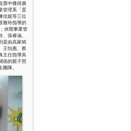
投票中獲得廣
業管理系「蛋
陳佳妮等三位
蔡雅玲指導的
；休閒事業管
玲、張睿涵、
則是由高家斌
、王怡惠、蔡
珠主任指導吳
關係的親子照
生團隊。