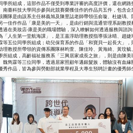
同學所組成，這部作品不僅受到專業評審的高度評價，還在網路
。南臺科技大學同步參與此競賽榮獲佳作的作品共五件，包含企
該團隊是由該系主任林義旭及陳昱誌老師帶領伍俞璇、杜婕瑀、
另一佳作作品「康是美的一天」，是由行銷與流通管理系副教授
透過在美妝店-康是美的職場體驗，深入瞭解如何透過服務與諮詢
為「人生第一堂航海課」，是王嘉淳助理教授指導張泳晴、趙婕
霖等五位同學所組成；幼兒保育系的作品「和寶貝一起長大」，
助理教授所帶領的資傳系團隊林昀萱、陳佳玲、黃海綺、黃玟毓
學所組成，高齡福祉服務系「三興居家成長之旅」，則是由陳美
、魏雋霖等三位同學，透過居家照顧年邁銀髮族，體驗沒有血緣
優秀作品，皆為參與勞動部就業學程及大專生預聘計畫的優秀師