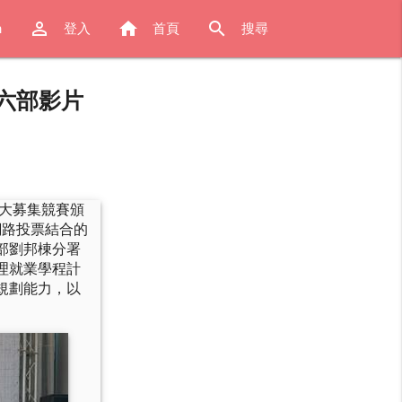
perm_identity
home
search
h
登入
首頁
搜尋
六部影片
大募集競賽頒
網路投票結合的
部劉邦棟分署
理就業學程計
規劃能力，以