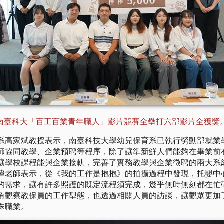
南臺科大「百工百業青年職人」影片競賽全壘打六部影片全獲獎
系高家斌教授表示，南臺科技大學幼兒保育系已執行勞動部就業學
師協同教學、企業預聘等程序，除了讓準新鮮人們能夠在畢業前
讓學校課程能與企業接軌，完善了實務教學與企業徵聘的兩大系
瑋老師表示，從《我的工作是抱抱》的拍攝過程中發現，托嬰中
的需求，讓有許多照護的既定流程須完成，幾乎無時無刻都在忙
角觀察教保員的工作型態，也透過相關人員的訪談，讓觀眾更加
殊職業。