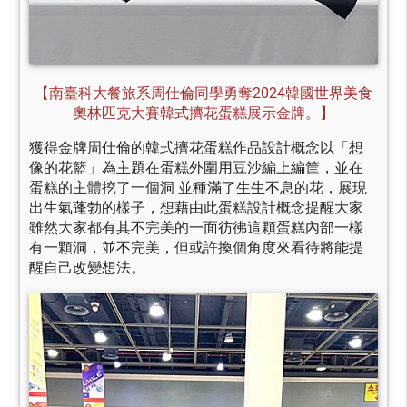
【南臺科大餐旅系周仕倫同學勇奪2024韓國世界美食
奧林匹克大賽韓式擠花蛋糕展示金牌。】
獲得金牌周仕倫的韓式擠花蛋糕作品設計概念以「想
像的花籃」為主題在蛋糕外圍用豆沙編上編筐，並在
蛋糕的主體挖了一個洞 並種滿了生生不息的花，展現
出生氣蓬勃的樣子，想藉由此蛋糕設計概念提醒大家
雖然大家都有其不完美的一面彷彿這顆蛋糕內部一樣
有一顆洞，並不完美，但或許換個角度來看待將能提
醒自己改變想法。