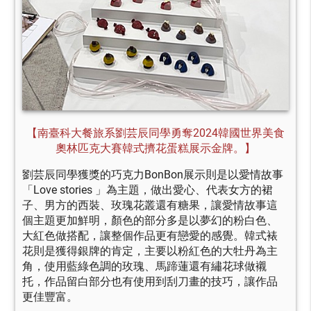
【南臺科大餐旅系劉芸辰同學勇奪2024韓國世界美食
奧林匹克大賽韓式擠花蛋糕展示金牌。】
劉芸辰同學獲獎的巧克力BonBon展示則是以愛情故事
「Love stories 」為主題，做出愛心、代表女方的裙
子、男方的西裝、玫瑰花叢還有糖果，讓愛情故事這
個主題更加鮮明，顏色的部分多是以夢幻的粉白色、
大紅色做搭配，讓整個作品更有戀愛的感覺。韓式裱
花則是獲得銀牌的肯定，主要以粉紅色的大牡丹為主
角，使用藍綠色調的玫瑰、馬蹄蓮還有繡花球做襯
托，作品留白部分也有使用到刮刀畫的技巧，讓作品
更佳豐富。