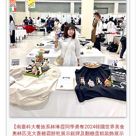
【南臺科大餐旅系林琳霞同學勇奪2024韓國世界美食
奧林匹克大賽糖霜餅乾展示銀牌及翻糖蛋糕裝飾展示