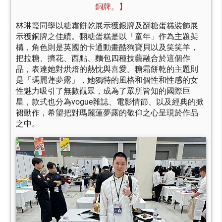
銅牌。】
林琳霞同學以糖霜餅乾展示獲銀牌及翻糖蛋糕裝飾展
示獲銅牌之佳績。翻糖蛋糕是以「童年」作為主題架
構，角色則是英國的卡通動畫酷狗寶貝以及笑笑羊，
把拉糖、擠花、西點、麵包四種技藝融合於這個作
品，表達她對烘焙的熱忱與喜愛。糖霜餅乾的主題則
是「瑪麗蓮夢露」，她獨特的風格和個性和性感的女
性魅力吸引了無數觀眾，成為了眾所皆知的國際巨
星，款式也分為vogue雜誌、電影情節、以及經典的掀
裙動作，希望把對瑪麗蓮夢露的敬仰之心呈現於作品
之中。