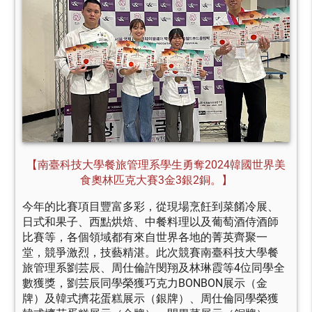
【南臺科技大學餐旅管理系學生勇奪2024韓國世界美
食奧林匹克大賽3金3銀2銅。】
今年的比賽項目豐富多彩，從現場烹飪到菜餚冷展、
日式和果子、西點烘焙、中餐料理以及葡萄酒侍酒師
比賽等，各個領域都有來自世界各地的菁英齊聚一
堂，競爭激烈，技藝精湛。此次競賽南臺科技大學餐
旅管理系劉芸辰、周仕倫許閔翔及林琳霞等4位同學全
數獲獎，劉芸辰同學榮獲巧克力BONBON展示（金
牌）及韓式擠花蛋糕展示（銀牌）、周仕倫同學榮獲