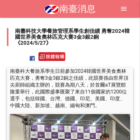
南臺消息
menu
南臺科技大學餐旅管理系學生創佳績 勇奪2024韓
國世界美食奧林匹克大賽3金3銀2銅
《2024/5/27》
南臺科大餐旅系學生日前參加2024韓國世界美食奧林
匹克大賽，勇奪3金3銀2銅之佳績，此競賽係由世界頂
尖廚師組織主辦的，競賽為期八天，於首爾aT展覽館
隆重舉行，此國際盛事匯聚了來自11個國家的1200位
選手，包括韓國、台灣、德國、印尼、美國、印度、
中國大陸、新加坡、越南、緬甸和澳門。