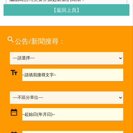
【返回上頁】
search
公告/新聞搜尋：
text_fields
--請填寫搜尋文字--
date_range
--起始日(年月日)--