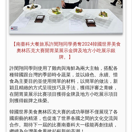
【南臺科大餐旅系許閔翔同學勇奪2024韓國世界美食
奧林匹克大賽開胃菜展示金牌及地方小吃展示銀
牌。】
許閔翔同學則使用了雞肉與海鮮為兩大主軸，搭配各
種韓國跟台灣的季節時令蔬菜，並以綠色、永續、惜
食為主要目的並使用簡單的材料，以簡單的做法，新
穎且精緻的方式呈現技巧及手法，獲得評審之青睞，
在開胃菜展示比賽項目獲得金牌及地方小吃展示項目
則獲得銀牌之殊榮。
韓國世界美食奧林匹克大賽的成功舉辦不僅展現了各
國廚藝的精湛，也促進了世界各國之間的文化交流與
合作。期待下一屆的比賽南臺科大一樣能再創佳績，
繼續為台灣美食界掀起嶄新的高潮！