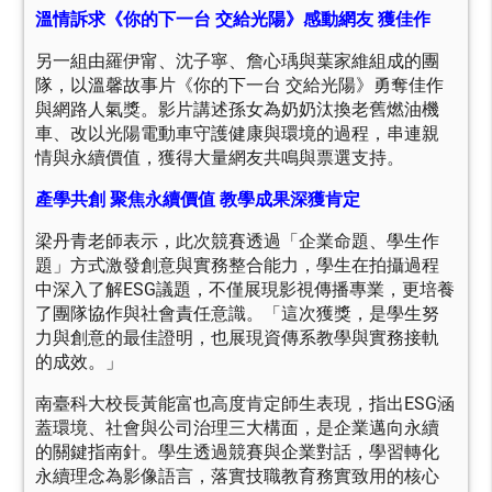
溫情訴求《你的下一台 交給光陽》感動網友 獲佳作
另一組由羅伊甯、沈子寧、詹心瑀與葉家維組成的團
隊，以溫馨故事片《你的下一台 交給光陽》勇奪佳作
與網路人氣獎。影片講述孫女為奶奶汰換老舊燃油機
車、改以光陽電動車守護健康與環境的過程，串連親
情與永續價值，獲得大量網友共鳴與票選支持。
產學共創 聚焦永續價值 教學成果深獲肯定
梁丹青老師表示，此次競賽透過「企業命題、學生作
題」方式激發創意與實務整合能力，學生在拍攝過程
中深入了解ESG議題，不僅展現影視傳播專業，更培養
了團隊協作與社會責任意識。「這次獲獎，是學生努
力與創意的最佳證明，也展現資傳系教學與實務接軌
的成效。」
南臺科大校長黃能富也高度肯定師生表現，指出ESG涵
蓋環境、社會與公司治理三大構面，是企業邁向永續
的關鍵指南針。學生透過競賽與企業對話，學習轉化
永續理念為影像語言，落實技職教育務實致用的核心