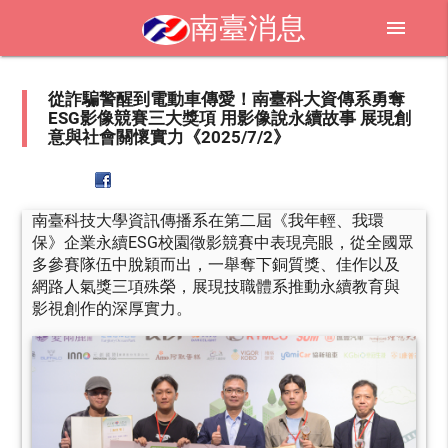
南臺消息
menu
從詐騙警醒到電動車傳愛！南臺科大資傳系勇奪
ESG影像競賽三大獎項 用影像說永續故事 展現創
意與社會關懷實力《2025/7/2》
南臺科技大學資訊傳播系在第二屆《我年輕、我環
保》企業永續ESG校園徵影競賽中表現亮眼，從全國眾
多參賽隊伍中脫穎而出，一舉奪下銅質獎、佳作以及
網路人氣獎三項殊榮，展現技職體系推動永續教育與
影視創作的深厚實力。