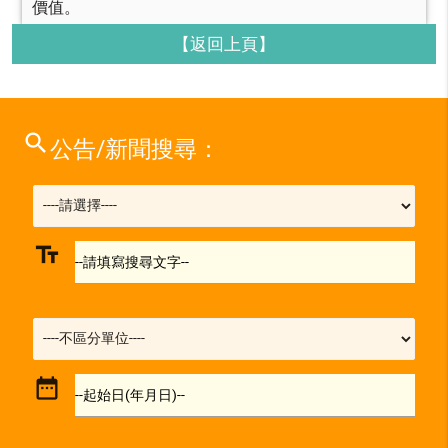
價值。
【返回上頁】
search
公告/新聞搜尋：
text_fields
--請填寫搜尋文字--
date_range
--起始日(年月日)--