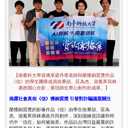
【南臺科大學資傳系梁丹青老師與榮獲銅質獎作品
《信》的學生團隊成員徐秉頡、莊為杰、游胤寯與林
康政開心合影，展現師生齊心創作的成果。】
揭露社會真相《信》獲銅質獎 引發對詐騙議題關注
榮獲銅質獎的影像作品《信》由學生徐秉頡、莊為
杰、游胤寯與林康政共同創作，深刻描繪資訊爆炸時
代中「信任」如何被操弄。作品以台灣日益嚴重的詐