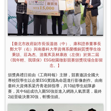
【臺北市政府副市長張溫德（中）、康和證券董事長
鄭大宇（右）與南臺科大學資傳系榮獲銅質獎學生徐
秉頡、莊為杰、游胤寯及林康政（左側）於第二屆
《我年輕、我環保》ESG校園徵影競賽頒獎現場合影留
念。】
頒獎典禮日前由《工商時報》主辦，競賽邀請全國大
專校院學生以企業ESG實踐為命題進行影像創作。由南
臺科大資傳系梁丹青老師指導，共10組學生組隊參
賽，其中6組成功入圍50強並進入網路人氣票選，最終
2組晉級決賽30強，斬獲佳績。