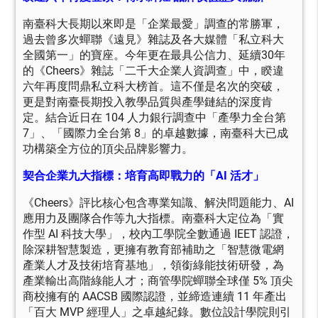
南臺科大長期以來即是「企業最愛」調查的常勝軍，
過去曾多次蟬聯《遠見》雜誌及各大媒體「私立科大
全國第一」的寶座。今年更在最具公信力、延續30年
的《Cheers》雜誌「二千大企業人資調查」中，睽違
六年再度問鼎私立科大榜首。這不僅是名次的突破，
更是對南臺長期投入教學品質與產學鏈結的深度肯
定。結合近日在 104 人力銀行調查中「產學力全台第
7」、「國際力全台第 8」的卓越數據，南臺科大已成
功構築全方位的頂尖品牌影響力。
契合企業九大指標：培育高即戰力的「AI 活才」
《Cheers》評比核心包含專業知識、解決問題能力、AI
應用力及團隊合作等九大指標。南臺科大定位為「實
作型 AI 科技大學」，校內工學院全數通過 IEET 認證，
除深耕智慧製造，更擁有教育部補助之「智慧微電網
產業人才及技術培育基地」，領銜綠能技術研發，為
產業輸出高階綠能人才；商管學院蟬聯全球僅 5% 頂尖
商校擁有的 AACSB 國際認證，並締造連續 11 年產出
「百大 MVP 經理人」之卓越紀錄。數位設計學院則引