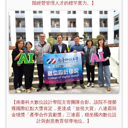
階經營管理人才的標竿實力。】
【南臺科大數位設計學院主管團隊合影。該院不僅榮
獲國際紅點大獎肯定，更達成「放視大賞」八連霸與
金犢獎「產學合作貢獻獎」三連霸，穩坐國內數位設
計與創意教育領導地位。】