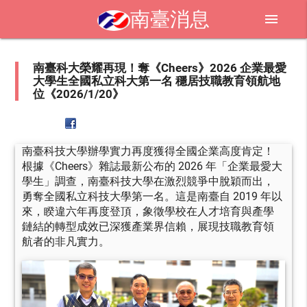
南臺消息
menu
南臺科大榮耀再現！奪《Cheers》2026 企業最愛
大學生全國私立科大第一名 穩居技職教育領航地
位《2026/1/20》
南臺科技大學辦學實力再度獲得全國企業高度肯定！
根據《Cheers》雜誌最新公布的 2026 年「企業最愛大
學生」調查，南臺科技大學在激烈競爭中脫穎而出，
勇奪全國私立科技大學第一名。這是南臺自 2019 年以
來，睽違六年再度登頂，象徵學校在人才培育與產學
鏈結的轉型成效已深獲產業界信賴，展現技職教育領
航者的非凡實力。