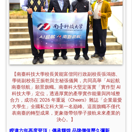
【南臺科技大學校長黃能富偕同行政副校長張鴻德、
學術副校長王振乾與主秘張儀興，共同高舉「AI起航
南臺領航」願景旗幟。南臺科大堅定落實「實作型 AI
科技大學」定位，透過厚實的產學實作能量與跨域整
合力，成功在 2026 年重返《Cheers》雜誌「企業最愛
大學生」全國私立科大第一名巔峰。這面旗幟不僅代
表南臺的轉型成果，更象徵帶領學子接軌未來產業的
決心。】
睽違六年再度登頂：傳承輝煌 品牌價值歷久彌新