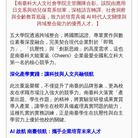
【南臺科大人文社會學院主管團隊合影。該院由應用
日文系與幼兒保育系領軍，深植語言轉譯、社會洞察
與全齡教育底蘊，致力於培育具備 AI 時代人文關懷與
跨域整合能力的優秀人才。】
五大學院透過跨域整合，將國際認證、專業實作與數
位素養深度融合，完美契合現代企業對於「即戰
力」、「抗壓性」與「創新思維」的高度需求，這也
是南臺科大能重返《Cheers》企業最愛全國私立科大
第一名的核心競爭力。
深化產學實踐：讓科技與人文共融領航
此次重返榮耀，不僅提升了南臺的品牌形象，更為校
友在求職市場注入強大的競爭力。南臺科大落實「產
業出題、學生作題」的精神，將實驗室研發成果實質
導入產業，讓學生在校即具備處理真實問題的能力，
這種扎實的實務訓練，正是南臺學生在抗壓性與自主
學習力上優於他校的關鍵。
AI 啟航 南臺領航：攜手企業培育未來人才