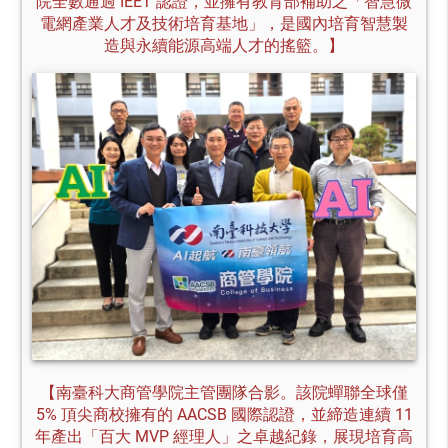
院全數通過 IEET 認證，並擁有教育部補助之「智慧微
電網產業人才及技術培育基地」，是國內培育智慧製
造與永續能源高端人才的搖籃。】
【南臺科大商管學院主管團隊合影。該院蟬聯全球僅
5% 頂尖商校擁有的 AACSB 國際認證，並締造連續 11
年產出「百大 MVP 經理人」之卓越紀錄，展現培育高