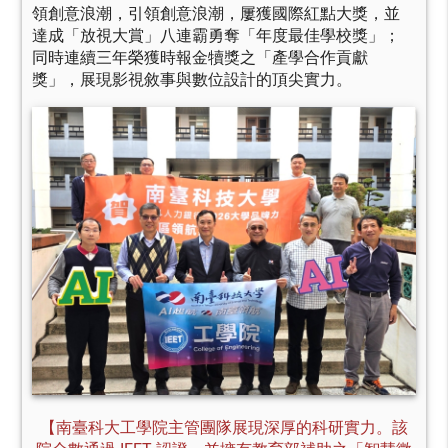
領創意浪潮，引領創意浪潮，屢獲國際紅點大獎，並
達成「放視大賞」八連霸勇奪「年度最佳學校獎」；
同時連續三年榮獲時報金犢獎之「產學合作貢獻
獎」，展現影視敘事與數位設計的頂尖實力。
【南臺科大工學院主管團隊展現深厚的科研實力。該