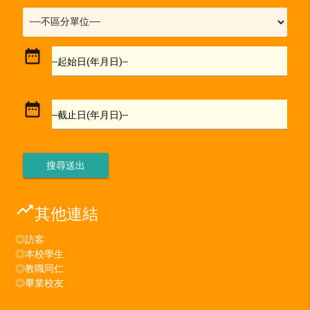
date_range
--起始日(年月日)--
date_range
--截止日(年月日)--
trending_up
其他連結
◎訪客
◎本校學生
◎教職同仁
◎畢業校友