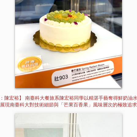
：陳宏裕】 南臺科大餐旅系陳宏裕同學以精湛手藝奪得鮮奶油
展現南臺科大對技術細節與「芒果百香果」風味層次的極致追求