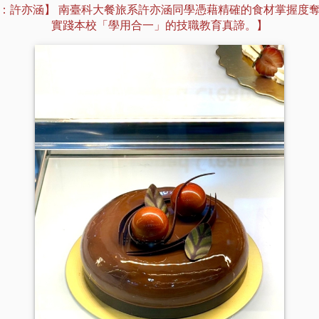
：許亦涵】 南臺科大餐旅系許亦涵同學憑藉精確的食材掌握度
實踐本校「學用合一」的技職教育真諦。】