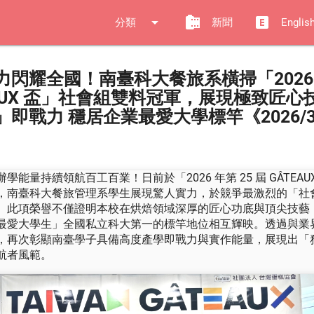
arrow_drop_down
camera_roll
explicit
分類
新聞
Englis
力閃耀全國！南臺科大餐旅系橫掃「2026
EAUX 盃」社會組雙料冠軍，展現極致匠心
即戰力 穩居企業最愛大學標竿《2026/3
學能量持續領航百工百業！日前於「2026 年第 25 屆 GÂTEAU
，南臺科大餐旅管理系學生展現驚人實力，於競爭最激烈的「社
。此項榮譽不僅證明本校在烘焙領域深厚的匠心功底與頂尖技藝
最愛大學生」全國私立科大第一的標竿地位相互輝映。透過與業
，再次彰顯南臺學子具備高度產學即戰力與實作能量，展現出「
航者風範。