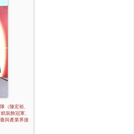
隊（陳宏裕、
果蛋糕裝飾冠軍、
臺與產業界接