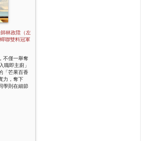
老師林政陞（左
蟬聯雙料冠軍
，不僅一舉奪
「入職即主廚」
的「芒果百香
實力，奪下
同學則在細節