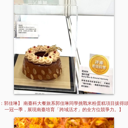
：郭佳琳】 南臺科大餐旅系郭佳琳同學挑戰米粉蛋糕項目拔得
一冠一季，展現南臺培育「跨域活才」的全方位競爭力。】