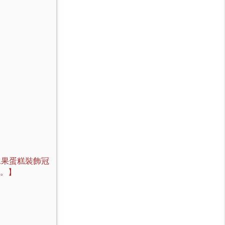
水果蛋糕裝飾冠
。】