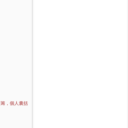
頭籌，個人囊括