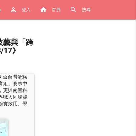
perm_identity
home
search
h
登入
首頁
搜尋
技藝與「跨
/17》
X 盃台灣蛋糕
會組」賽事中
，更與南臺科
界職人同場競
務實致用、學