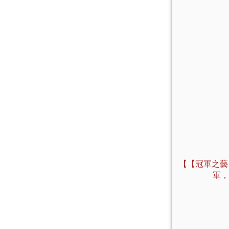
【【冠軍之藝
軍，