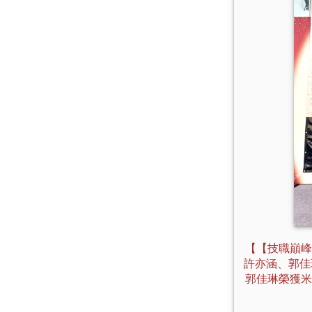
【【技職巔峰
許亦涵、郭佳琳
郭佳琳榮獲米