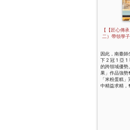
【【匠心傳承
二）帶領學子
因此，南臺師
下 2 冠 1
的跨領域優勢
果」作品強勢
「米粉蛋糕」
中精益求精，