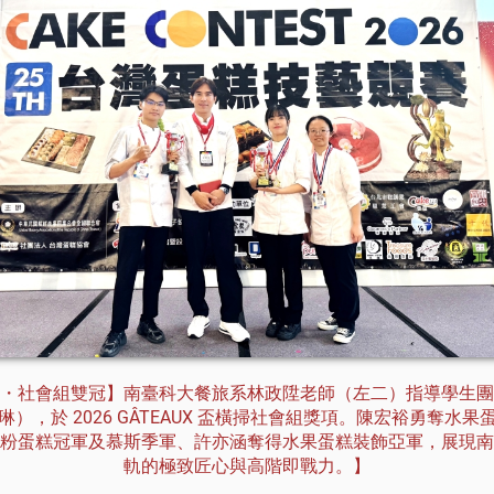
・社會組雙冠】南臺科大餐旅系林政陞老師（左二）指導學生團
），於 2026 GÂTEAUX 盃橫掃社會組獎項。陳宏裕勇奪水
粉蛋糕冠軍及慕斯季軍、許亦涵奪得水果蛋糕裝飾亞軍，展現南
軌的極致匠心與高階即戰力。】