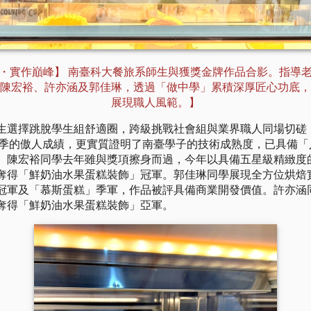
・實作巔峰】 南臺科大餐旅系師生與獲獎金牌作品合影。指導
陳宏裕、許亦涵及郭佳琳，透過「做中學」累積深厚匠心功底，
展現職人風範。】
生選擇跳脫學生組舒適圈，跨級挑戰社會組與業界職人同場切磋
 亞 1 季的傲人成績，更實質證明了南臺學子的技術成熟度，已具備
。陳宏裕同學去年雖與獎項擦身而過，今年以具備五星級精緻度
奪得「鮮奶油水果蛋糕裝飾」冠軍。郭佳琳同學展現全方位烘焙
冠軍及「慕斯蛋糕」季軍，作品被評具備商業開發價值。許亦涵
奪得「鮮奶油水果蛋糕裝飾」亞軍。