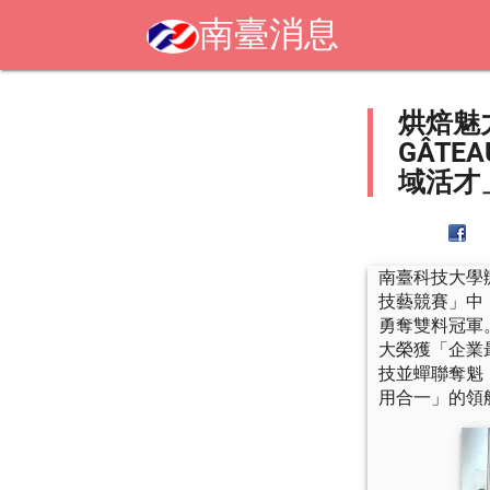
南臺消息
烘焙魅
GÂT
域活才」
南臺科技大學辦
技藝競賽」中
勇奪雙料冠軍
大榮獲「企業
技並蟬聯奪魁
用合一」的領