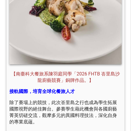
【南臺科大餐旅系陳羽庭同學「2026 FHTB 峇里島沙
龍廚藝競賽」銅牌作品。】
接軌國際，培育全球化餐旅人才
除了賽場上的競技，此次峇里島之行也成為學生拓展
國際視野的絕佳舞台。參賽學生藉此機會與各國廚藝
菁英切磋交流，觀摩多元的異國料理技法，深化自身
的專業底蘊。