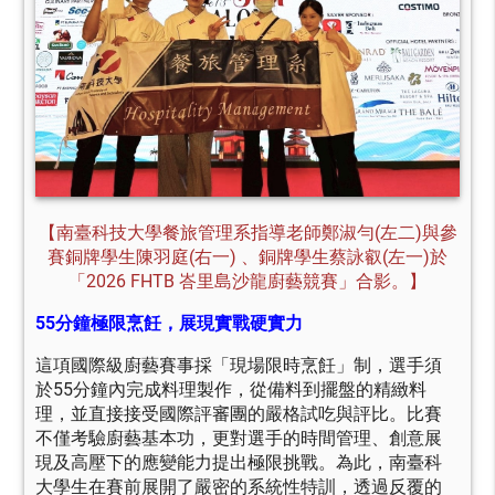
【南臺科技大學餐旅管理系指導老師鄭淑勻(左二)與參
賽銅牌學生陳羽庭(右一) 、銅牌學生蔡詠叡(左一)於
「2026 FHTB 峇里島沙龍廚藝競賽」合影。】
55分鐘極限烹飪，展現實戰硬實力
這項國際級廚藝賽事採「現場限時烹飪」制，選手須
於55分鐘內完成料理製作，從備料到擺盤的精緻料
理，並直接接受國際評審團的嚴格試吃與評比。比賽
不僅考驗廚藝基本功，更對選手的時間管理、創意展
現及高壓下的應變能力提出極限挑戰。為此，南臺科
大學生在賽前展開了嚴密的系統性特訓，透過反覆的