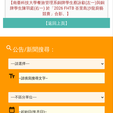
【南臺科技大學餐旅管理系銅牌學生蔡詠叡(左一)與銅
牌學生陳羽庭(右一) 於「2026 FHTB 峇里島沙龍廚藝
競賽」合影。】
【返回上頁】
search
公告/新聞搜尋：
text_fields
--請填寫搜尋文字--
date_range
--起始日(年月日)--