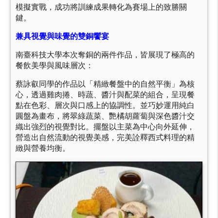
模擬實戰，成功將訓練成果轉化為賽場上的致勝關
鍵。
兼具視覺與味覺的雙銅饗宴
南臺科技大學本次奪銅的兩件作品，皆展現了極高的
餐飲美學與風味層次：
蔡詠叡同學的作品以「精緻餐盤中的自然平衡」為核
心，透過雞肉捲、時蔬、醬汁與配菜的組合，呈現餐
點在色彩、層次與口感上的協調性。並巧妙運用純白
圓盤為畫布，將翠綠蔬菜、艷橘胡蘿蔔與深色醬汁交
織出強烈的視覺對比。擺盤以主菜為中心向外延伸，
營造出自然流動的視覺美感，完美詮釋西式料理的精
緻與營養均衡。