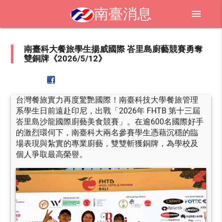
南臺消息
menu
南臺科大餐旅學生揚威國際 峇里島廚藝競賽勇奪
雙銅牌《2026/5/12》
台灣餐旅實力再度驚艷國際！南臺科技大學餐旅管理
系學生日前遠赴印尼，出戰「2026年 FHTB 第十三屆
峇里島沙龍國際廚藝美食競賽」。在逾600名國際好手
的激烈環伺下，南臺科大兩名參賽學生憑藉沉穩的臨
場表現與紮實的專業廚藝，雙雙斬獲銅牌，為學校及
個人爭取最高榮譽。