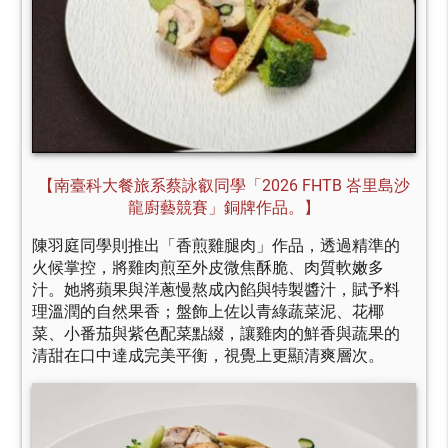
【南臺科大餐旅系蔡詠叡同學「2026 FHTB 峇里島沙
龍廚藝競賽」銅牌作品。】
陳羽庭同學則推出「香煎雞腿肉」作品，透過精準的
火候掌控，將雞肉煎至外皮微焦酥脆、肉質軟嫩多
汁。她將蘋果與洋蔥慢熬成內餡與特製醬汁，賦予料
理溫潤的自然果香；盤飾上佐以青綠蔬菜泥、花椰
菜、小番茄與紫色配菜點綴，讓雞肉的鮮香與蔬果的
清甜在口中達成完美平衡，視覺上更顯清爽層次。